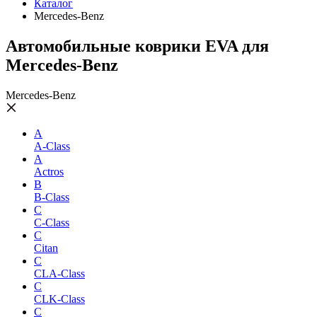
Каталог
Mercedes-Benz
Автомобильные коврики EVA для
Mercedes-Benz
Mercedes-Benz
A
A-Class
A
Actros
B
B-Class
C
C-Class
C
Citan
C
CLA-Class
C
CLK-Class
C