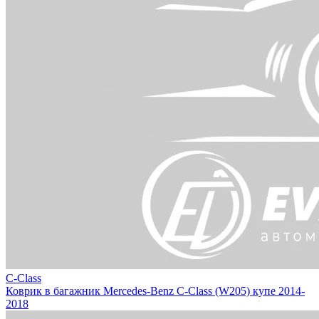
C-Class
Коврик в багажник Mercedes-Benz C-Class (W205) купе 2014-
2018