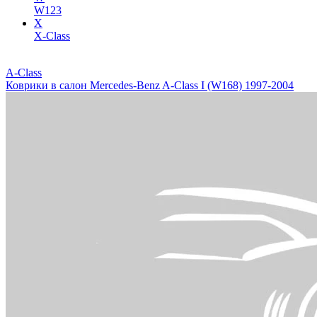
W123
X
X-Class
A-Class
Коврики в салон Mercedes-Benz A-Class I (W168) 1997-2004