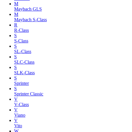
M
Maybach GLS
M
Maybach S-Class
R
R-Class
S
S-Class
S
SL-Class
S
SLC-Class
S
SLK-Class
S
Sprinter
S
Sprinter Classic
V
V-Class
V
Viano
V
Vito
W