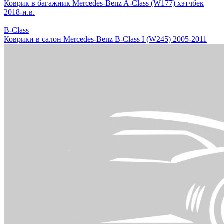
Коврик в багажник Mercedes-Benz A-Class (W177) хэтчбек
2018-н.в.
B-Class
Коврики в салон Mercedes-Benz B-Class I (W245) 2005-2011