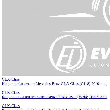
CLA-Class
Коврик в багажник Mercedes-Benz CLA-Class (C118) 2019-н.в.
CLK-Class
Коврики в салон Mercedes-Benz CLK-Class I (W208) 1997-2003
CLK-Class