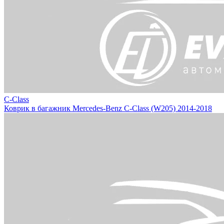
C-Class
Коврик в багажник Mercedes-Benz C-Class (W205) 2014-2018