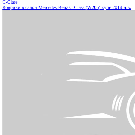
C-Class
Коврики в салон Mercedes-Benz C-Class (W205) купе 2014-н.в.