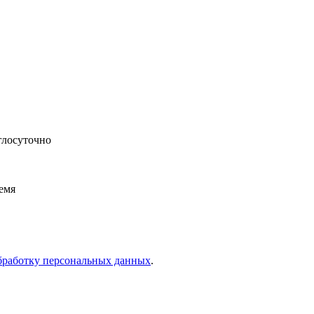
глосуточно
емя
работку персональных данных
.