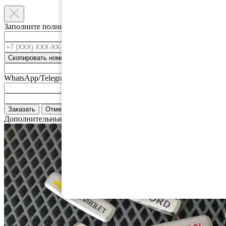
Заполните полня ниже и мы свяжемся с вами.
Ваше имя
*
+7 (XXX) XXX-XX-XX
*
Скопировать номер
Номер телефонна привязанный к
WhatsApp/Telegram
Email
Адрес доставки
Заказать
Отмена
Дополнительные аксессуары: