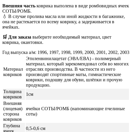
Внешняя часть
коврика выполена в виде ромбовидных ячеек
СОТЫ/РОМБ.
💧 В случае пролива масла или иной жидкости в багажнике,
она не растекается по всему коврику, а задерживается в
ячейках.
🛒 Для заказа
выберите необходимый
материал, цвет
коврика, окантовки.
Год выпуска а/м: 1996, 1997, 1998, 1999, 2000, 2001, 2002, 2003
Этиленвинилацетат (ЭВА/ЕВА) - полимерный
материал, который зарекомендовал себя во многих
Материал
отраслях производства. В частности из него
ковриков
производят спортивные маты, гимнастические
коврики, подошву для обуви, шлёпки и прочую
продукцию.
Толщина
1см
ковриков
Внешняя
(лицевая)
ячейки СОТЫ/РОМБ (напоминающие пчелиные
сторона
соты)
ковриков
Глубина
0,5-0,6 см
ячеек