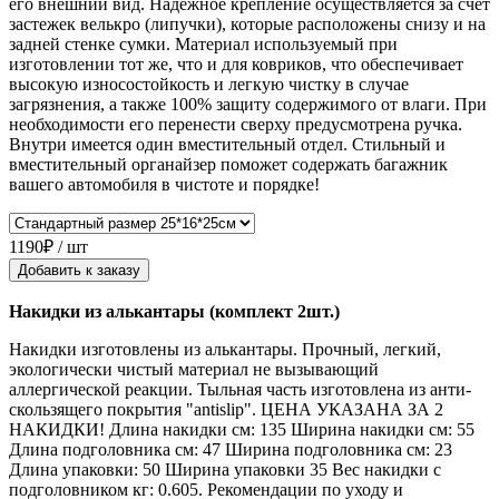
его внешний вид. Надежное крепление осуществляется за счет
застежек велькро (липучки), которые расположены снизу и на
задней стенке сумки. Материал используемый при
изготовлении тот же, что и для ковриков, что обеспечивает
высокую износостойкость и легкую чистку в случае
загрязнения, а также 100% защиту содержимого от влаги. При
необходимости его перенести сверху предусмотрена ручка.
Внутри имеется один вместительный отдел. Стильный и
вместительный органайзер поможет содержать багажник
вашего автомобиля в чистоте и порядке!
1190₽ / шт
Добавить к заказу
Накидки из алькантары (комплект 2шт.)
Накидки изготовлены из алькантары. Прочный, легкий,
экологически чистый материал не вызывающий
аллергической реакции. Тыльная часть изготовлена из анти-
скользящего покрытия "antislip". ЦЕНА УКАЗАНА ЗА 2
НАКИДКИ! Длина накидки см: 135 Ширина накидки см: 55
Длина подголовника см: 47 Ширина подголовника см: 23
Длина упаковки: 50 Ширина упаковки 35 Вес накидки с
подголовником кг: 0.605. Рекомендации по уходу и