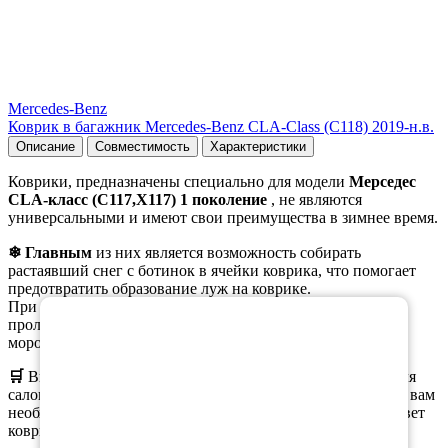
Mercedes-Benz
Коврик в багажник Mercedes-Benz CLA-Class (C118) 2019-н.в.
Описание
Совместимость
Характеристики
Коврики, предназначены специально для модели
Мерседес
CLA-класс (С117,Х117) 1 поколение
, не являются
универсальными и имеют свои преимущества в зимнее время.
❄ Главным
из них является возможность собирать
растаявший снег с ботинок в ячейки коврика, что помогает
предотвратить образование луж на коврике.
×
При этом, при вынимании коврика из салона, вода не
проливается, а коврики остаются эластичными даже при
морозе.
🛒
Вы можете
заказать
как полный комплект ковриков для
салона, так и отдельные коврики. При оформлении заказа вам
необходимо выбрать нужную комплектацию, материал, цвет
коврика и окантовки.