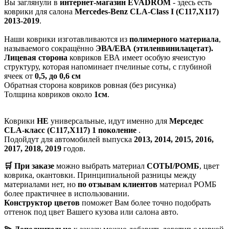
Вы заглянули в
интернет-магазин EVADROM
- здесь есть
коврики для салона
Mercedes-Benz CLA-Class I (C117,X117)
2013-2019
.
Наши коврики изготавливаются из
полимерного материала
,
называемого сокращённо
ЭВА/ЕВА (этиленвинилацетат).
Лицевая сторона
ковриков ЕВА имеет особую ячеистую
структуру, которая напоминает пчелиные соты, с глубиной
ячеек от
0,5, до 0,6 см
Обратная сторона ковриков ровная (без рисунка)
Толщина ковриков около
1см
.
Коврики
НЕ
универсальные, идут именно для
Мерседес
CLA-класс (С117,Х117) 1 поколение
.
Подойдут для автомобилей выпуска
2013, 2014, 2015, 2016,
2017, 2018, 2019
годов.
🛒 При заказе
можно выбрать материал
СОТЫ/РОМБ
, цвет
коврика, окантовки. Принципиальной разницы между
материалами нет, но
по отзывам клиентов
материал РОМБ
более практичнее в использовании.
Конструктор цветов
поможет Вам более точно подобрать
оттенок под цвет Вашего кузова или салона авто.