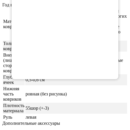
Год выпуска а/м: 2013, 2014, 2015, 2016, 2017, 2018, 2019
Этиленвинилацетат (ЭВА/ЕВА) - полимерный
материал, который зарекомендовал себя во многих
Материал
отраслях производства. В частности из него
ковриков
производят спортивные маты, гимнастические
коврики, подошву для обуви, шлёпки и прочую
продукцию.
Толщина
1см
ковриков
Внешняя
(лицевая)
ячейки СОТЫ/РОМБ (напоминающие пчелиные
сторона
соты)
ковриков
Глубина
0,5-0,6 см
ячеек
Нижняя
часть
ровная (без рисунка)
ковриков
Плотность
55шор (+-3)
материала
Руль
левая
Дополнительные аксессуары