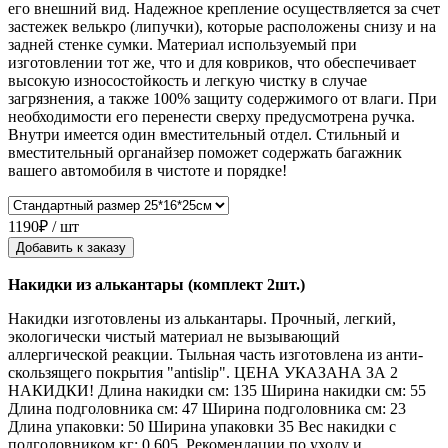
его внешний вид. Надежное крепление осуществляется за счет
застежек велькро (липучки), которые расположены снизу и на
задней стенке сумки. Материал используемый при
изготовлении тот же, что и для ковриков, что обеспечивает
высокую износостойкость и легкую чистку в случае
загрязнения, а также 100% защиту содержимого от влаги. При
необходимости его перенести сверху предусмотрена ручка.
Внутри имеется один вместительный отдел. Стильный и
вместительный органайзер поможет содержать багажник
вашего автомобиля в чистоте и порядке!
1190₽ / шт
Добавить к заказу
Накидки из алькантары (комплект 2шт.)
Накидки изготовлены из алькантары. Прочный, легкий,
экологически чистый материал не вызывающий
аллергической реакции. Тыльная часть изготовлена из анти-
скользящего покрытия "antislip". ЦЕНА УКАЗАНА ЗА 2
НАКИДКИ! Длина накидки см: 135 Ширина накидки см: 55
Длина подголовника см: 47 Ширина подголовника см: 23
Длина упаковки: 50 Ширина упаковки 35 Вес накидки с
подголовником кг: 0.605. Рекомендации по уходу и