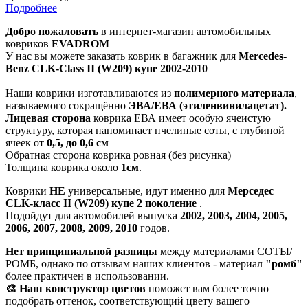
Подробнее
Добро пожаловать
в интернет-магазин автомобильных
ковриков
EVADROM
У нас вы можете заказать коврик в багажник для
Mercedes-
Benz CLK-Class II (W209) купе 2002-2010
Наши коврики изготавливаются из
полимерного материала
,
называемого сокращённо
ЭВА/ЕВА (этиленвинилацетат).
Лицевая сторона
коврика ЕВА имеет особую ячеистую
структуру, которая напоминает пчелиные соты, с глубиной
ячеек от
0,5, до 0,6 см
Обратная сторона коврика ровная (без рисунка)
Толщина коврика около
1см
.
Коврики
НЕ
универсальные, идут именно для
Мерседес
CLK-класс II (W209) купе 2 поколение
.
Подойдут для автомобилей выпуска
2002, 2003, 2004, 2005,
2006, 2007, 2008, 2009, 2010
годов.
Нет принципиальной разницы
между материалами СОТЫ/
РОМБ, однако по отзывам наших клиентов - материал
"ромб"
более практичен в использовании.
🎨 Наш конструктор цветов
поможет вам более точно
подобрать оттенок, соответствующий цвету вашего