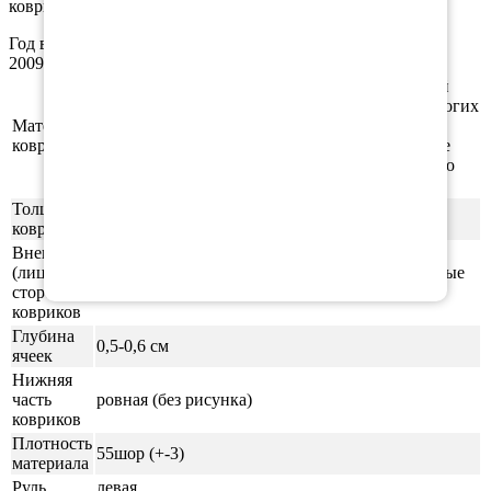
коврика, окантовки.
Год выпуска а/м: 2002, 2003, 2004, 2005, 2006, 2007, 2008,
2009, 2010
Этиленвинилацетат (ЭВА/ЕВА) - полимерный
материал, который зарекомендовал себя во многих
Материал
отраслях производства. В частности из него
ковриков
производят спортивные маты, гимнастические
коврики, подошву для обуви, шлёпки и прочую
продукцию.
Толщина
1см
ковриков
Внешняя
(лицевая)
ячейки СОТЫ/РОМБ (напоминающие пчелиные
сторона
соты)
ковриков
Глубина
0,5-0,6 см
ячеек
Нижняя
часть
ровная (без рисунка)
ковриков
Плотность
55шор (+-3)
материала
Руль
левая