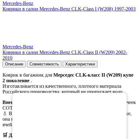
Mercedes-Benz
Коврики в салон Mercedes-Benz CLK-Class I (W208) 1997-2003
Mercedes-Benz
Коврики в салон Mercedes-Benz CLK-Class II (W209) 2002-
2010
Описание
Совместимость
Характеристики
Коврик в багажник для
Мерседес CLK-класс II (W209) купе
2 поколение
.
Изготавливается из качественного, плотного материала
Российского производства, который не пропускает воду.
×
Внешняя часть
коврика выполена в виде ромбовидных ячеек
СОТЫ/РОМБ.
💧 В случае пролива масла или иной жидкости в багажнике,
она не растекается по всему коврику, а задерживается в
ячейках.
🛒 Для заказа
выберите необходимый
материал, цвет