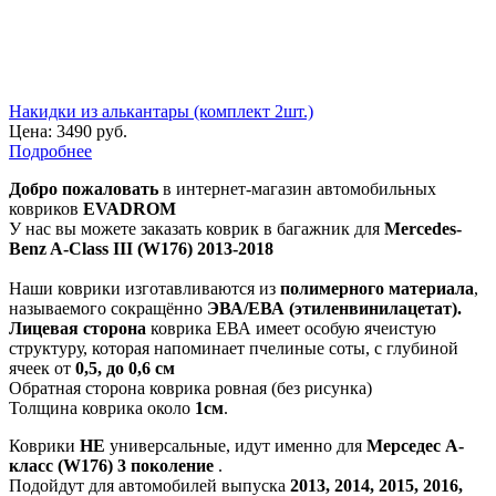
Накидки из алькантары (комплект 2шт.)
Цена:
3490 руб.
Подробнее
Добро пожаловать
в интернет-магазин автомобильных
ковриков
EVADROM
У нас вы можете заказать коврик в багажник для
Mercedes-
Benz A-Class III (W176) 2013-2018
Наши коврики изготавливаются из
полимерного материала
,
называемого сокращённо
ЭВА/ЕВА (этиленвинилацетат).
Лицевая сторона
коврика ЕВА имеет особую ячеистую
структуру, которая напоминает пчелиные соты, с глубиной
ячеек от
0,5, до 0,6 см
Обратная сторона коврика ровная (без рисунка)
Толщина коврика около
1см
.
Коврики
НЕ
универсальные, идут именно для
Мерседес А-
класс (W176) 3 поколение
.
Подойдут для автомобилей выпуска
2013, 2014, 2015, 2016,