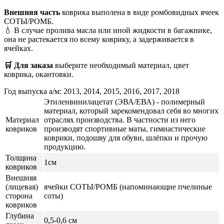
Внешняя часть
коврика выполена в виде ромбовидных ячеек
СОТЫ/РОМБ.
💧 В случае пролива масла или иной жидкости в багажнике,
она не растекается по всему коврику, а задерживается в
ячейках.
🛒 Для заказа
выберите необходимый
материал, цвет
коврика, окантовки.
Год выпуска а/м: 2013, 2014, 2015, 2016, 2017, 2018
Этиленвинилацетат (ЭВА/ЕВА) - полимерный
материал, который зарекомендовал себя во многих
Материал
отраслях производства. В частности из него
ковриков
производят спортивные маты, гимнастические
коврики, подошву для обуви, шлёпки и прочую
продукцию.
Толщина
1см
ковриков
Внешняя
(лицевая)
ячейки СОТЫ/РОМБ (напоминающие пчелиные
сторона
соты)
ковриков
Глубина
0,5-0,6 см