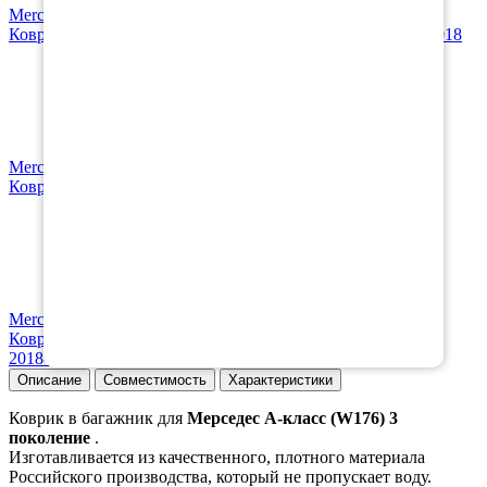
Mercedes-Benz
Коврики в салон Mercedes-Benz A-Class III (W176) 2013-2018
Mercedes-Benz
Коврики в салон Mercedes-Benz A-Class (W177) 2018-н.в.
Mercedes-Benz
Коврик в багажник Mercedes-Benz A-Class (W177) хэтчбек
2018-н.в. хэтчбек
Описание
Совместимость
Характеристики
Коврик в багажник для
Мерседес А-класс (W176) 3
поколение
.
Изготавливается из качественного, плотного материала
Российского производства, который не пропускает воду.