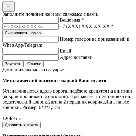
Заполните полня ниже и мы свяжемся с вами.
Ваше имя
*
+7 (XXX) XXX-XX-XX
*
Скопировать номер
Номер телефонна привязанный к
WhatsApp/Telegram
Email
Адрес доставки
Заказать
Отмена
Дополнительные аксессуары:
Металлический логотип с маркой Вашего авто
Устанавливаются вдоль порога, надёжно крепятся на винтики
(коврик прошивается насквозь). При заказе 1шт.установка на
водительский коврик,2шт.на 2 передних коврика,4шт. на все
коврики. Размер: 6*2*1,5см
120₽ / шт
Добавить к заказу