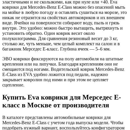
эластичными и не скользкими, как при нуле или +40. Eva
коврики для Mercedes-Benz E-Class можно без опасений мыть
на мойке в любую погоду и оставлять сушиться на морозе, это
никак не отразится на свойствах автоковриков и их внешнем
виде. Ячейки на поверхности собирают воду, пыль и грязь
внутри. Это удобно: можно быстро вытащить, вытряхнуть и
установить обратно. Один коврик весит около
полукилограмма. Для сравнения резиновый весит до 3 кг,
столько же, чуть меньше, чем целый комплект на салон и в
багажник Мерседес Е-класс. Глубина ячеек — 5–6 мм.
ЭВО коврики фиксируются на полу автомобиля на штатные
крепления или на липучки. Благодаря креплениям они не
смещаются под ногами. Водительский коврик Mercedes-Benz
E-Class из EVA удобно ложится под педали, надежно
закрывает ковролин под ними и при этом не цепляет
сцепление.
Купить Eva коврики для Мерседес Е-
класс в Москве от производителя
В каталоге представлены автомобильные коврики для
Mercedes-Benz E-Class с учетом года выпуска модели. Чтобы
подобрать нужный вариант, воспользуйтесь конфигуратором