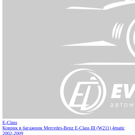
E-Class
Коврик в багажник Mercedes-Benz E-Class III (W211) 4matic
2002-2009