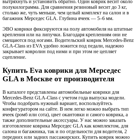
вытряхнуть и установить обратно. Один коврик весит около
полукилограмма. Для сравнения резиновый весит до 3 кг,
столько же, чуть меньше, чем целый комплект на салон и в
багажник Мерседес GLA. Глубина ячеек — 5–6 мм.
ЭВО коврики фиксируются на полу автомобиля на штатные
крепления или на липучки. Благодаря креплениям они не
смещаются под ногами. Водительский коврик Mercedes-Benz
GLA-Class из EVA удобно ложится под педали, надежно
закрывает ковролин под ними и при этом не цепляет
сцепление.
Купить Eva коврики для Мерседес
GLA в Москве от производителя
В каталоге представлены автомобильные коврики для
Mercedes-Benz GLA-Class с учетом года выпуска модели.
Чтобы подобрать нужный вариант, воспользуйтесь
конфигуратором на сайте. В нем легко можно выбрать тип
ячеек (ромб или сота), цвет окантовки и самого коврика, а
также дополнительные аксессуары. У нас можно заказать
изготовление коврика Мерседес GLA как комплектом, для
салона и багажника, так и по отдельности для водителя, 2
передних или задних пассажирских. Купить коврик можно