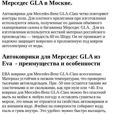
Мерседес GLA в Москве.
Автоковрики для Mercedes-Benz GLA-Class четко повторяют
контуры пола. Для плотного прилегания при изготовлении
используются лекала, полученные по данным объемного
сканирования салона и багажника Мерседес GLA. Для их
изготовления используется жесткий материал российского
производства — твердость 60 по Шору. Он не промокает и
надежно защищает ковролин и проложенную под ковром
автоэлектрику от воды.
Автоковрики для Мерседес GLA из
Eva - преимущества и особенности
ЕВА коврики для Mercedes-Benz GLA-Class всесезонные.
Материал устойчив к низким температурам, что проверено
тысячами автовладельцев. При -50 они остаются такими же
эластичными и не скользкими, как при нуле или +40. Eva
коврики для Mercedes-Benz GLA-Class можно без опасений
мыть на мойке в любую погоду и оставлять сушиться на
морозе, это никак не отразится на свойствах автоковриков и
их внешнем виде. Ячейки на поверхности собирают воду,
пыль и грязь внутри. Это удобно: можно быстро вытащить,