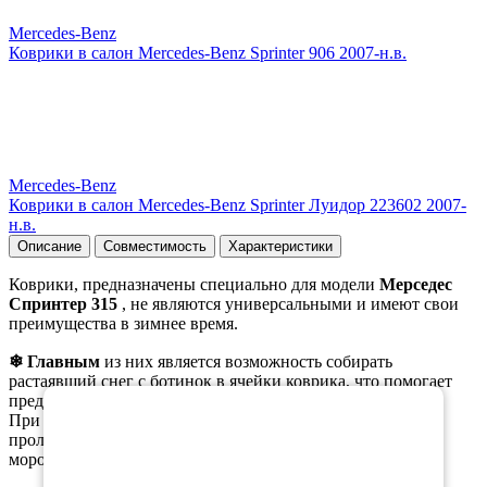
Mercedes-Benz
Коврики в салон Mercedes-Benz Sprinter 906 2007-н.в.
Mercedes-Benz
Коврики в салон Mercedes-Benz Sprinter Луидор 223602 2007-
н.в.
Описание
Совместимость
Характеристики
Коврики, предназначены специально для модели
Мерседес
Спринтер 315
, не являются универсальными и имеют свои
преимущества в зимнее время.
❄ Главным
из них является возможность собирать
растаявший снег с ботинок в ячейки коврика, что помогает
×
предотвратить образование луж на коврике.
При этом, при вынимании коврика из салона, вода не
проливается, а коврики остаются эластичными даже при
морозе.