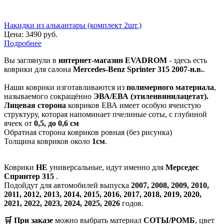
Накидки из алькантары (комплект 2шт.)
Цена:
3490 руб.
Подробнее
Вы заглянули в
интернет-магазин EVADROM
- здесь есть
коврики для салона
Mercedes-Benz Sprinter 315 2007-н.в.
.
Наши коврики изготавливаются из
полимерного материала
,
называемого сокращённо
ЭВА/ЕВА (этиленвинилацетат).
Лицевая сторона
ковриков ЕВА имеет особую ячеистую
структуру, которая напоминает пчелиные соты, с глубиной
ячеек от
0,5, до 0,6 см
Обратная сторона ковриков ровная (без рисунка)
Толщина ковриков около
1см
.
Коврики
НЕ
универсальные, идут именно для
Мерседес
Спринтер 315
.
Подойдут для автомобилей выпуска
2007, 2008, 2009, 2010,
2011, 2012, 2013, 2014, 2015, 2016, 2017, 2018, 2019, 2020,
2021, 2022, 2023, 2024, 2025, 2026
годов.
🛒 При заказе
можно выбрать материал
СОТЫ/РОМБ
, цвет