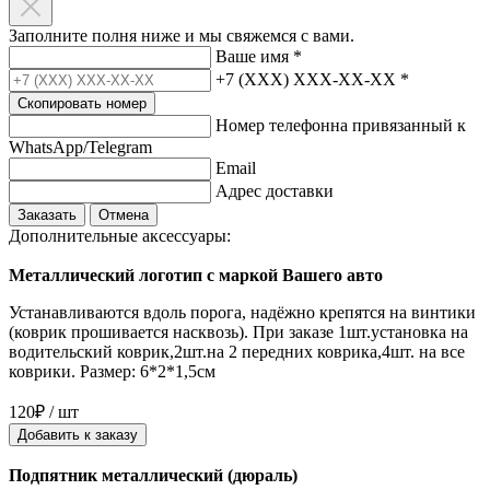
Заполните полня ниже и мы свяжемся с вами.
Ваше имя
*
+7 (XXX) XXX-XX-XX
*
Скопировать номер
Номер телефонна привязанный к
WhatsApp/Telegram
Email
Адрес доставки
Заказать
Отмена
Дополнительные аксессуары:
Металлический логотип с маркой Вашего авто
Устанавливаются вдоль порога, надёжно крепятся на винтики
(коврик прошивается насквозь). При заказе 1шт.установка на
водительский коврик,2шт.на 2 передних коврика,4шт. на все
коврики. Размер: 6*2*1,5см
120₽ / шт
Добавить к заказу
Подпятник металлический (дюраль)