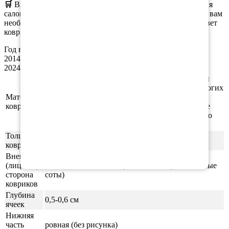
🛒
Вы можете
заказать
как полный комплект ковриков для
салона, так и отдельные коврики. При оформлении заказа вам
необходимо выбрать нужную комплектацию, материал, цвет
коврика и окантовки.
Год выпуска а/м: 2007, 2008, 2009, 2010, 2011, 2012, 2013,
2014, 2015, 2016, 2017, 2018, 2019, 2020, 2021, 2022, 2023,
2024, 2025, 2026
Этиленвинилацетат (ЭВА/ЕВА) - полимерный
материал, который зарекомендовал себя во многих
Материал
отраслях производства. В частности из него
ковриков
производят спортивные маты, гимнастические
коврики, подошву для обуви, шлёпки и прочую
продукцию.
Толщина
1см
ковриков
Внешняя
(лицевая)
ячейки СОТЫ/РОМБ (напоминающие пчелиные
сторона
соты)
ковриков
Глубина
0,5-0,6 см
ячеек
Нижняя
часть
ровная (без рисунка)