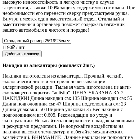
высокую износостойкость и легкую чистку в случае
загрязнения, а также 100% защиту содержимого от влаги. При
необходимости его перенести сверху предусмотрена ручка.
Внутри имеется один вместительный отдел. Стильный и
вместительный органайзер поможет содержать багажник
вашего автомобиля в чистоте и порядке!
1190₽ / шт
Добавить к заказу
Накидки из алькантары (комплект 2шт.)
Накидки изготовлены из алькантары. Прочный, легкий,
экологически чистый материал не вызывающий
аллергической реакции. Тыльная часть изготовлена из анти-
скользящего покрытия "antislip". ЦЕНА УКАЗАНА ЗА 2
НАКИДКИ! Длина накидки см: 135 Ширина накидки см: 55
Длина подголовника см: 47 Ширина подголовника см: 23
Длина упаковки: 50 Ширина упаковки 35 Вес накидки с
подголовником кг: 0.605. Рекомендации по уходу и
эксплуатации: Не касайтесь поверхности накидок колющими
и режущими предметами. Не допускайте воздействия на
накидки высоких температур и избегайте механических
воздействий. ВНИМАНИЕ! Данные накидки не подходят на