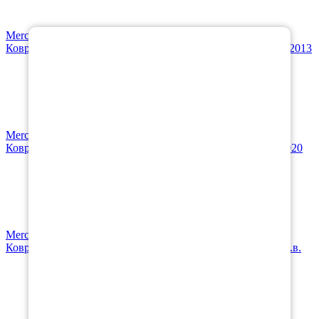
×
Mercedes-Benz
Коврик в багажник Mercedes-Benz S-Class V (W221) 2005-2013
Mercedes-Benz
Коврики в салон Mercedes-Benz S-Class VI (W222) 2013-2020
Mercedes-Benz
Коврики в салон Mercedes-Benz S-Class VII (W223) 2020-н.в.