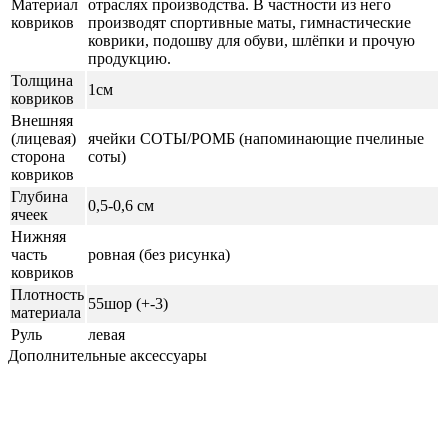
Материал
отраслях производства. В частности из него
ковриков
производят спортивные маты, гимнастические
коврики, подошву для обуви, шлёпки и прочую
продукцию.
Толщина
1см
ковриков
Внешняя
(лицевая)
ячейки СОТЫ/РОМБ (напоминающие пчелиные
сторона
соты)
ковриков
Глубина
0,5-0,6 см
ячеек
Нижняя
часть
ровная (без рисунка)
ковриков
Плотность
55шор (+-3)
материала
Руль
левая
Дополнительные аксессуары