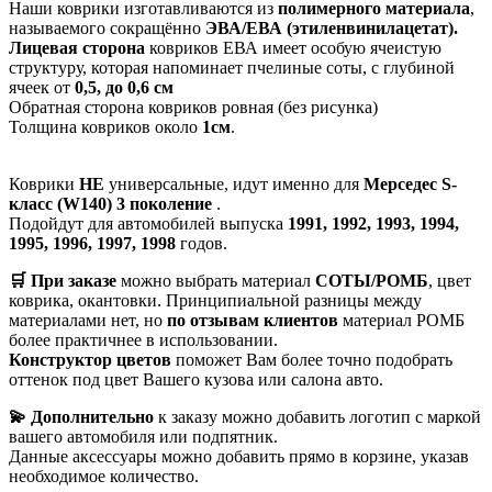
Наши коврики изготавливаются из
полимерного материала
,
называемого сокращённо
ЭВА/ЕВА (этиленвинилацетат).
Лицевая сторона
ковриков ЕВА имеет особую ячеистую
структуру, которая напоминает пчелиные соты, с глубиной
ячеек от
0,5, до 0,6 см
Обратная сторона ковриков ровная (без рисунка)
Толщина ковриков около
1см
.
Коврики
НЕ
универсальные, идут именно для
Мерседес S-
класс (W140) 3 поколение
.
Подойдут для автомобилей выпуска
1991, 1992, 1993, 1994,
1995, 1996, 1997, 1998
годов.
🛒 При заказе
можно выбрать материал
СОТЫ/РОМБ
, цвет
коврика, окантовки. Принципиальной разницы между
материалами нет, но
по отзывам клиентов
материал РОМБ
более практичнее в использовании.
Конструктор цветов
поможет Вам более точно подобрать
оттенок под цвет Вашего кузова или салона авто.
💫 Дополнительно
к заказу можно добавить логотип с маркой
вашего автомобиля или подпятник.
Данные аксессуары можно добавить прямо в корзине, указав
необходимое количество.