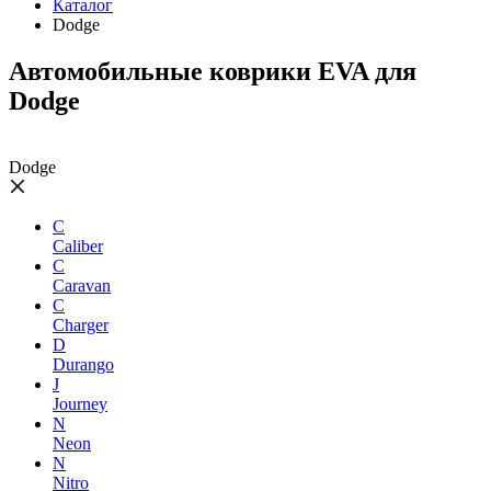
Каталог
Dodge
Автомобильные коврики EVA для
Dodge
Dodge
C
Caliber
C
Caravan
C
Charger
D
Durango
J
Journey
N
Neon
N
Nitro