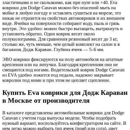
эластичными и не скользкими, как при нуле или +40. Eva
коврики для Dodge Caravan можно без опасений мыть на
мойке в любую погоду и оставлять сушиться на морозе, это
никак не отразится на свойствах автоковриков и их внешнем
виде. Ячейки на поверхности собирают воду, пыль и грязь
внутри. Это удобно: можно быстро вытащить, вытряхнуть и
установить обратно. Один коврик весит около
полукилограмма. Для сравнения резиновый весит до 3 кг,
столько же, чуть меньше, чем целый комплект на салон и в
багажник Додж Караван. Глубина ячеек — 5–6 мм.
ЭВО коврики фиксируются на полу автомобиля на штатные
крепления или на липучки. Благодаря креплениям они не
смещаются под ногами. Водительский коврик Dodge Caravan
из EVA удобно ложится под педали, надежно закрывает
ковролин под ними и при этом не цепляет сцепление.
Купить Eva коврики для Додж Караван
в Москве от производителя
В каталоге представлены автомобильные коврики для Dodge
Caravan с учетом года выпуска модели. Чтобы подобрать
нужный вариант, воспользуйтесь конфигуратором на сайте. В
нем легко можно выбрать тип ячеек (ромб или сота), цвет