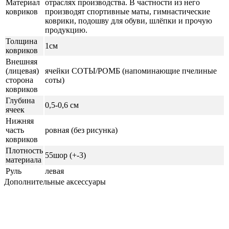
Материал
отраслях производства. В частности из него
ковриков
производят спортивные маты, гимнастические
коврики, подошву для обуви, шлёпки и прочую
продукцию.
Толщина
1см
ковриков
Внешняя
(лицевая)
ячейки СОТЫ/РОМБ (напоминающие пчелиные
сторона
соты)
ковриков
Глубина
0,5-0,6 см
ячеек
Нижняя
часть
ровная (без рисунка)
ковриков
Плотность
55шор (+-3)
материала
Руль
левая
Дополнительные аксессуары