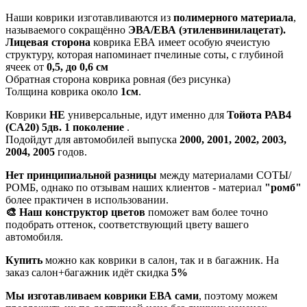
Наши коврики изготавливаются из
полимерного материала
,
называемого сокращённо
ЭВА/ЕВА (этиленвинилацетат).
Лицевая сторона
коврика ЕВА имеет особую ячеистую
структуру, которая напоминает пчелиные соты, с глубиной
ячеек от
0,5, до 0,6 см
Обратная сторона коврика ровная (без рисунка)
Толщина коврика около
1см
.
Коврики
НЕ
универсальные, идут именно для
Тойота РАВ4
(СА20) 5дв. 1 поколение
.
Подойдут для автомобилей выпуска
2000, 2001, 2002, 2003,
2004, 2005
годов.
Нет принципиальной разницы
между материалами СОТЫ/
РОМБ, однако по отзывам наших клиентов - материал
"ромб"
более практичен в использовании.
🎨 Наш конструктор цветов
поможет вам более точно
подобрать оттенок, соответствующий цвету вашего
автомобиля.
Купить
можно как коврики в салон, так и в багажник. На
заказ салон+багажник идёт скидка
5%
Мы изготавливаем коврики ЕВА сами
, поэтому можем