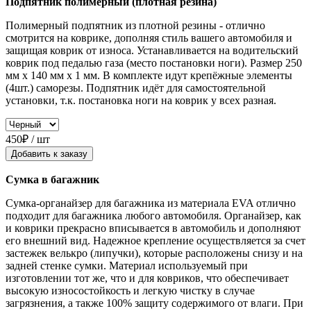
Подпятник полимерный (плотная резина)
Полимерный подпятник из плотной резины - отлично
смотрится на коврике, дополняя стиль вашего автомобиля и
защищая коврик от износа. Устанавливается на водительский
коврик под педалью газа (место постановки ноги). Размер 250
мм x 140 мм x 1 мм. В комплекте идут крепёжные элементы
(4шт.) саморезы. Подпятник идёт для самостоятельной
установки, т.к. постановка ноги на коврик у всех разная.
450₽ / шт
Добавить к заказу
Сумка в багажник
Сумка-органайзер для багажника из материала EVA отлично
подходит для багажника любого автомобиля. Органайзер, как
и коврики прекрасно вписывается в автомобиль и дополняют
его внешний вид. Надежное крепление осуществляется за счет
застежек велькро (липучки), которые расположены снизу и на
задней стенке сумки. Материал используемый при
изготовлении тот же, что и для ковриков, что обеспечивает
высокую износостойкость и легкую чистку в случае
загрязнения, а также 100% защиту содержимого от влаги. При