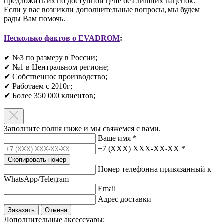
предложить их по доступной цене без лишних наценок.
Если у вас возникли дополнительные вопросы, мы будем
рады Вам помочь.
Несколько фактов о EVADROM
:
✔ №3 по размеру в России;
✔ №1 в Центральном регионе;
✔ Собственное производство;
✔ Работаем с 2010г;
✔ Более 350 000 клиентов;​
Заполните полня ниже и мы свяжемся с вами.
Ваше имя
*
+7 (XXX) XXX-XX-XX
*
Скопировать номер
Номер телефонна привязанный к
WhatsApp/Telegram
Email
Адрес доставки
Заказать
Отмена
Дополнительные аксессуары: