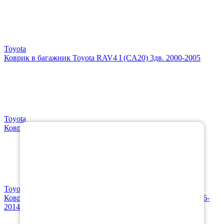
Toyota
Коврик в багажник Toyota RAV4 I (CA20) 3дв. 2000-2005
Toyota
×
Коврики в салон Toyota RAV4 III (CA30) 2006-2009
Toyota
Коврики в салон Toyota RAV4 III (CA30) правый руль 2006-
2014