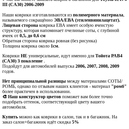
III (CA30) 2006-2009
Наши коврики изготавливаются из
полимерного материала
,
называемого сокращённо
ЭВА/ЕВА (этиленвинилацетат).
Лицевая сторона
коврика ЕВА имеет особую ячеистую
структуру, которая напоминает пчелиные соты, с глубиной
ячеек от
0,5, до 0,6 см
Обратная сторона коврика ровная (без рисунка)
Толщина коврика около
1см
.
Коврики
НЕ
универсальные, идут именно для
Тойота РАВ4
(СА30) 3 поколение
.
Подойдут для автомобилей выпуска
2006, 2007, 2008, 2009
годов.
Нет принципиальной разницы
между материалами СОТЫ/
РОМБ, однако по отзывам наших клиентов - материал
"ромб"
более практичен в использовании.
🎨 Наш конструктор цветов
поможет вам более точно
подобрать оттенок, соответствующий цвету вашего
автомобиля.
Купить
можно как коврики в салон, так и в багажник. На
заказ салон+багажник идёт скидка
5%