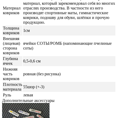
материал, который зарекомендовал себя во многих
Материал
отраслях производства. В частности из него
ковриков
производят спортивные маты, гимнастические
коврики, подошву для обуви, шлёпки и прочую
продукцию.
Толщина
1см
ковриков
Внешняя
(лицевая)
ячейки СОТЫ/РОМБ (напоминающие пчелиные
сторона
соты)
ковриков
Глубина
0,5-0,6 см
ячеек
Нижняя
часть
ровная (без рисунка)
ковриков
Плотность
55шор (+-3)
материала
Руль
левая
Дополнительные аксессуары