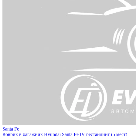
Santa Fe
Коврик в багажник Hyundai Santa Fe IV рестайлинг (5 мест)