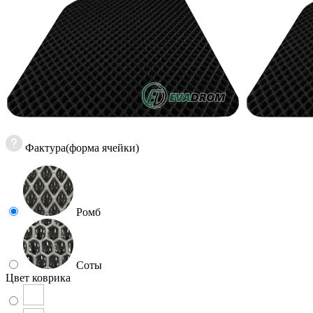
Фактура(форма ячейки)
Ромб
Соты
Цвет коврика