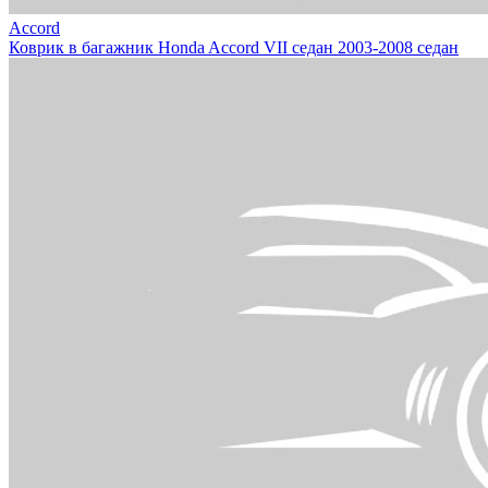
Accord
Коврик в багажник Honda Accord VII седан 2003-2008 седан