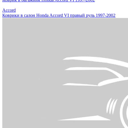
Accord
Коврики в салон Honda Accord VI правый руль 1997-2002