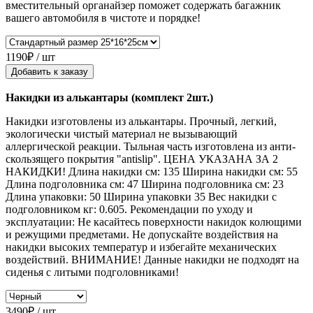
вместительный органайзер поможет содержать багажник
вашего автомобиля в чистоте и порядке!
1190₽ / шт
Добавить к заказу
Накидки из алькантары (комплект 2шт.)
Накидки изготовлены из алькантары. Прочный, легкий,
экологически чистый материал не вызывающий
аллергической реакции. Тыльная часть изготовлена из анти-
скользящего покрытия "antislip". ЦЕНА УКАЗАНА ЗА 2
НАКИДКИ! Длина накидки см: 135 Ширина накидки см: 55
Длина подголовника см: 47 Ширина подголовника см: 23
Длина упаковки: 50 Ширина упаковки 35 Вес накидки с
подголовником кг: 0.605. Рекомендации по уходу и
эксплуатации: Не касайтесь поверхности накидок колющими
и режущими предметами. Не допускайте воздействия на
накидки высоких температур и избегайте механических
воздействий. ВНИМАНИЕ! Данные накидки не подходят на
сиденья с литыми подголовниками!
3490₽ / шт