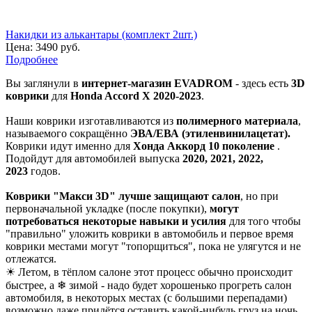
Накидки из алькантары (комплект 2шт.)
Цена:
3490 руб.
Подробнее
Вы заглянули в
интернет-магазин EVADROM
- здесь есть
3D
коврики
для
Honda Accord X 2020-2023
.
Наши коврики изготавливаются из
полимерного материала
,
называемого сокращённо
ЭВА/ЕВА (этиленвинилацетат).
Коврики идут именно для
Хонда Аккорд 10 поколение
.
Подойдут для автомобилей выпуска
2020, 2021, 2022,
2023
годов.
Коврики "Макси 3D" лучше защищают салон
, но при
первоначальной укладке (после покупки),
могут
потребоваться некоторые навыки и усилия
для того чтобы
"правильно" уложить коврики в автомобиль и первое время
коврики местами могут "топорщиться", пока не улягутся и не
отлежатся.
☀ Летом, в тёплом салоне этот процесс обычно происходит
быстрее, а ❄ зимой - надо будет хорошенько прогреть салон
автомобиля, в некоторых местах (с большими перепадами)
возможно даже придётся оставить какой-нибудь груз на ночь,