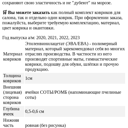
сохраняют свою эластичность и не "дубеют" на морозе.
🛒 Вы можете заказать
как полный комплект ковриков для
салона, так и отдельно один коврик. При оформлении заказа,
пожалуйста, выберите требуемую комплектацию, материал,
цвет коврика и окантовки.
Год выпуска а/м: 2020, 2021, 2022, 2023
Этиленвинилацетат (ЭВА/ЕВА) - полимерный
материал, который зарекомендовал себя во многих
Материал
отраслях производства. В частности из него
ковриков
производят спортивные маты, гимнастические
коврики, подошву для обуви, шлёпки и прочую
продукцию.
Толщина
1см
ковриков
Внешняя
(лицевая)
ячейки СОТЫ/РОМБ (напоминающие пчелиные
сторона
соты)
ковриков
Глубина
0,5-0,6 см
ячеек
Нижняя
часть
ровная (без рисунка)