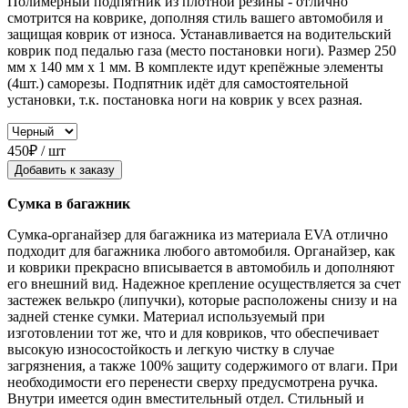
Полимерный подпятник из плотной резины - отлично
смотрится на коврике, дополняя стиль вашего автомобиля и
защищая коврик от износа. Устанавливается на водительский
коврик под педалью газа (место постановки ноги). Размер 250
мм x 140 мм x 1 мм. В комплекте идут крепёжные элементы
(4шт.) саморезы. Подпятник идёт для самостоятельной
установки, т.к. постановка ноги на коврик у всех разная.
450₽ / шт
Добавить к заказу
Сумка в багажник
Сумка-органайзер для багажника из материала EVA отлично
подходит для багажника любого автомобиля. Органайзер, как
и коврики прекрасно вписывается в автомобиль и дополняют
его внешний вид. Надежное крепление осуществляется за счет
застежек велькро (липучки), которые расположены снизу и на
задней стенке сумки. Материал используемый при
изготовлении тот же, что и для ковриков, что обеспечивает
высокую износостойкость и легкую чистку в случае
загрязнения, а также 100% защиту содержимого от влаги. При
необходимости его перенести сверху предусмотрена ручка.
Внутри имеется один вместительный отдел. Стильный и