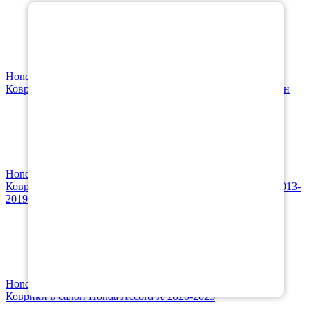
×
Honda
Коврик в багажник Honda Accord IX седан 2013-2019 седан
Honda
Коврик в багажник Honda Accord IX седан правый руль 2013-
2019 седан
Honda
Коврики в салон Honda Accord X 2020-2023