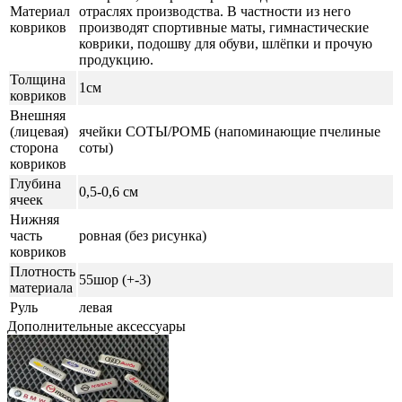
Материал
отраслях производства. В частности из него
ковриков
производят спортивные маты, гимнастические
коврики, подошву для обуви, шлёпки и прочую
продукцию.
Толщина
1см
ковриков
Внешняя
(лицевая)
ячейки СОТЫ/РОМБ (напоминающие пчелиные
сторона
соты)
ковриков
Глубина
0,5-0,6 см
ячеек
Нижняя
часть
ровная (без рисунка)
ковриков
Плотность
55шор (+-3)
материала
Руль
левая
Дополнительные аксессуары