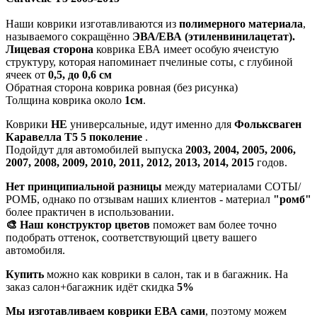
Наши коврики изготавливаются из
полимерного материала
,
называемого сокращённо
ЭВА/ЕВА (этиленвинилацетат).
Лицевая сторона
коврика ЕВА имеет особую ячеистую
структуру, которая напоминает пчелиные соты, с глубиной
ячеек от
0,5, до 0,6 см
Обратная сторона коврика ровная (без рисунка)
Толщина коврика около
1см
.
Коврики
НЕ
универсальные, идут именно для
Фольксваген
Каравелла Т5 5 поколение
.
Подойдут для автомобилей выпуска
2003, 2004, 2005, 2006,
2007, 2008, 2009, 2010, 2011, 2012, 2013, 2014, 2015
годов.
Нет принципиальной разницы
между материалами СОТЫ/
РОМБ, однако по отзывам наших клиентов - материал
"ромб"
более практичен в использовании.
🎨 Наш конструктор цветов
поможет вам более точно
подобрать оттенок, соответствующий цвету вашего
автомобиля.
Купить
можно как коврики в салон, так и в багажник. На
заказ салон+багажник идёт скидка
5%
Мы изготавливаем коврики ЕВА сами
, поэтому можем