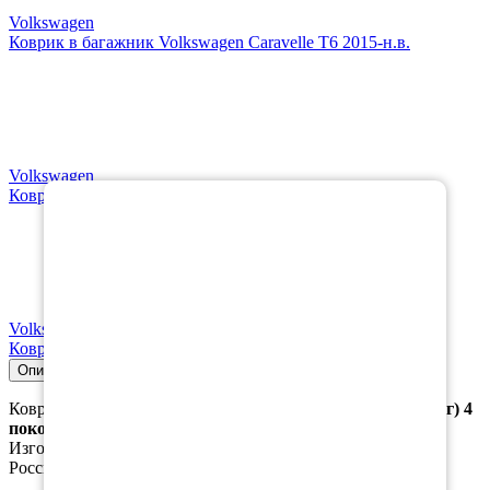
Volkswagen
Коврик в багажник Volkswagen Caravelle T6 2015-н.в.
Volkswagen
×
Коврики в салон Volkswagen Caravelle T6 long 2015-н.в.
Volkswagen
Коврик в багажник Volkswagen Caravelle T6 long 2015-н.в.
Описание
Совместимость
Характеристики
Коврик в багажник для
Фольксваген Каравелла Т4 (лонг) 4
поколение
.
Изготавливается из качественного, плотного материала
Российского производства, который не пропускает воду.