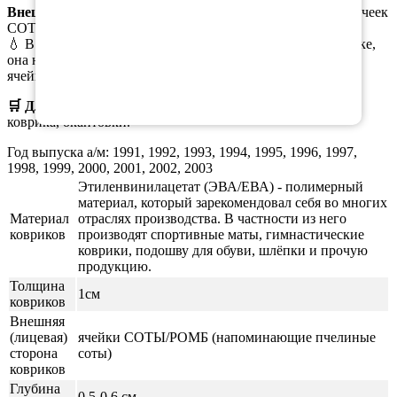
Внешняя часть
коврика выполена в виде ромбовидных ячеек
СОТЫ/РОМБ.
💧 В случае пролива масла или иной жидкости в багажнике,
она не растекается по всему коврику, а задерживается в
ячейках.
🛒 Для заказа
выберите необходимый
материал, цвет
коврика, окантовки.
Год выпуска а/м: 1991, 1992, 1993, 1994, 1995, 1996, 1997,
1998, 1999, 2000, 2001, 2002, 2003
Этиленвинилацетат (ЭВА/ЕВА) - полимерный
материал, который зарекомендовал себя во многих
Материал
отраслях производства. В частности из него
ковриков
производят спортивные маты, гимнастические
коврики, подошву для обуви, шлёпки и прочую
продукцию.
Толщина
1см
ковриков
Внешняя
(лицевая)
ячейки СОТЫ/РОМБ (напоминающие пчелиные
сторона
соты)
ковриков
Глубина
0,5-0,6 см