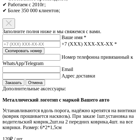
✔ Работаем с 2010г;
✔ Более 350 000 клиентов;​
Заполните полня ниже и мы свяжемся с вами.
Ваше имя
*
+7 (XXX) XXX-XX-XX
*
Скопировать номер
Номер телефонна привязанный к
WhatsApp/Telegram
Email
Адрес доставки
Заказать
Отмена
Дополнительные аксессуары:
Металлический логотип с маркой Вашего авто
Устанавливаются вдоль порога, надёжно крепятся на винтики
(коврик прошивается насквозь). При заказе 1шт.установка на
водительский коврик,2шт.на 2 передних коврика,4шт. на все
коврики. Размер: 6*2*1,5см
120₽ / шт