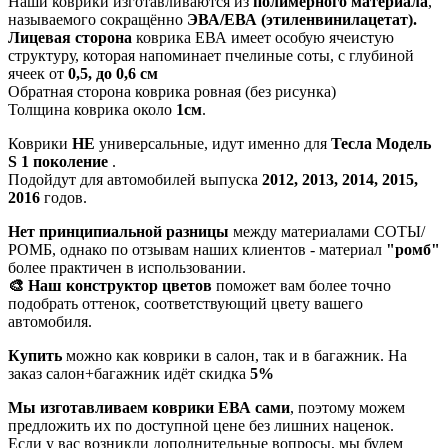
Наши коврики изготавливаются из
полимерного материала
,
называемого сокращённо
ЭВА/ЕВА (этиленвинилацетат).
Лицевая сторона
коврика ЕВА имеет особую ячеистую
структуру, которая напоминает пчелиные соты, с глубиной
ячеек от
0,5, до 0,6 см
Обратная сторона коврика ровная (без рисунка)
Толщина коврика около
1см
.
Коврики
НЕ
универсальные, идут именно для
Тесла Модель
S 1 поколение
.
Подойдут для автомобилей выпуска
2012, 2013, 2014, 2015,
2016
годов.
Нет принципиальной разницы
между материалами СОТЫ/
РОМБ, однако по отзывам наших клиентов - материал
"ромб"
более практичен в использовании.
🎨 Наш конструктор цветов
поможет вам более точно
подобрать оттенок, соответствующий цвету вашего
автомобиля.
Купить
можно как коврики в салон, так и в багажник. На
заказ салон+багажник идёт скидка
5%
Мы изготавливаем коврики ЕВА сами
, поэтому можем
предложить их по доступной цене без лишних наценок.
Если у вас возникли дополнительные вопросы, мы будем