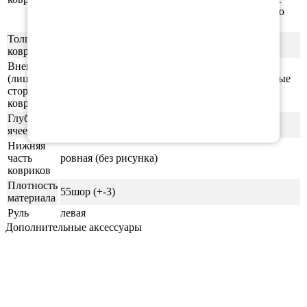
коврики, подошву для обуви, шлёпки и прочую
продукцию.
Толщина
1см
ковриков
Внешняя
(лицевая)
ячейки СОТЫ/РОМБ (напоминающие пчелиные
сторона
соты)
ковриков
Глубина
0,5-0,6 см
ячеек
Нижняя
часть
ровная (без рисунка)
ковриков
Плотность
55шор (+-3)
материала
Руль
левая
Дополнительные аксессуары