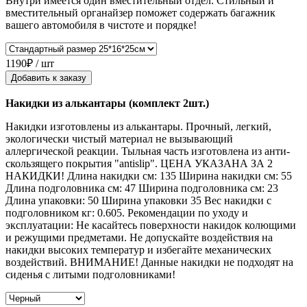
Внутри имеется один вместительный отдел. Стильный и
вместительный органайзер поможет содержать багажник
вашего автомобиля в чистоте и порядке!
1190₽ / шт
Добавить к заказу
Накидки из алькантары (комплект 2шт.)
Накидки изготовлены из алькантары. Прочный, легкий,
экологически чистый материал не вызывающий
аллергической реакции. Тыльная часть изготовлена из анти-
скользящего покрытия "antislip". ЦЕНА УКАЗАНА ЗА 2
НАКИДКИ! Длина накидки см: 135 Ширина накидки см: 55
Длина подголовника см: 47 Ширина подголовника см: 23
Длина упаковки: 50 Ширина упаковки 35 Вес накидки с
подголовником кг: 0.605. Рекомендации по уходу и
эксплуатации: Не касайтесь поверхности накидок колющими
и режущими предметами. Не допускайте воздействия на
накидки высоких температур и избегайте механических
воздействий. ВНИМАНИЕ! Данные накидки не подходят на
сиденья с литыми подголовниками!