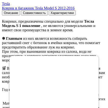
Tesla
Коврик в багажник Tesla Model S 2012-2016
Описание
Совместимость
Характеристики
Коврики, предназначены специально для модели
Тесла
Модель S 1 поколение
, не являются универсальными и
имеют свои преимущества в зимнее время.
❄ Главным
из них является возможность собирать
растаявший снег с ботинок в ячейки коврика, что помогает
предотвратить образование луж на коврике.
При этом, при вынимании коврика из салона, вода не
проливается, а коврики остаются эластичными даже при
×
морозе.
🛒
Вы можете
заказать
как полный комплект ковриков для
салона, так и отдельные коврики. При оформлении заказа вам
необходимо выбрать нужную комплектацию, материал, цвет
коврика и окантовки.
Год выпуска а/м: 2012, 2013, 2014, 2015, 2016
Этиленвинилацетат (ЭВА/ЕВА) - полимерный
материал, который зарекомендовал себя во многих
Материал
отраслях производства. В частности из него
ковриков
производят спортивные маты, гимнастические