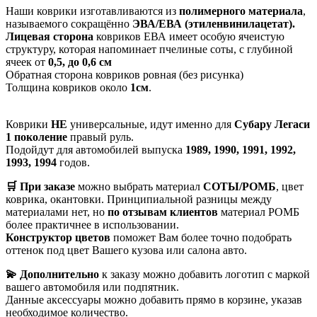
Наши коврики изготавливаются из
полимерного материала
,
называемого сокращённо
ЭВА/ЕВА (этиленвинилацетат).
Лицевая сторона
ковриков ЕВА имеет особую ячеистую
структуру, которая напоминает пчелиные соты, с глубиной
ячеек от
0,5, до 0,6 см
Обратная сторона ковриков ровная (без рисунка)
Толщина ковриков около
1см
.
Коврики
НЕ
универсальные, идут именно для
Субару Легаси
1 поколение
правый руль.
Подойдут для автомобилей выпуска
1989, 1990, 1991, 1992,
1993, 1994
годов.
🛒 При заказе
можно выбрать материал
СОТЫ/РОМБ
, цвет
коврика, окантовки. Принципиальной разницы между
материалами нет, но
по отзывам клиентов
материал РОМБ
более практичнее в использовании.
Конструктор цветов
поможет Вам более точно подобрать
оттенок под цвет Вашего кузова или салона авто.
💫 Дополнительно
к заказу можно добавить логотип с маркой
вашего автомобиля или подпятник.
Данные аксессуары можно добавить прямо в корзине, указав
необходимое количество.