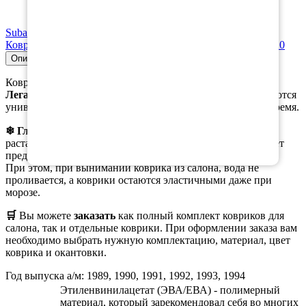
Subaru
Коврик в багажник Subaru Legacy VI рестайлинг 2017-2020
Описание
Совместимость
Характеристики
Коврики, предназначены специально для модели
Субару
Легаси 1 поколение правый руль 1 поколение
, не являются
универсальными и имеют свои преимущества в зимнее время.
❄ Главным
из них является возможность собирать
растаявший снег с ботинок в ячейки коврика, что помогает
предотвратить образование луж на коврике.
При этом, при вынимании коврика из салона, вода не
проливается, а коврики остаются эластичными даже при
морозе.
🛒
Вы можете
заказать
как полный комплект ковриков для
салона, так и отдельные коврики. При оформлении заказа вам
необходимо выбрать нужную комплектацию, материал, цвет
коврика и окантовки.
Год выпуска а/м: 1989, 1990, 1991, 1992, 1993, 1994
Этиленвинилацетат (ЭВА/ЕВА) - полимерный
материал, который зарекомендовал себя во многих