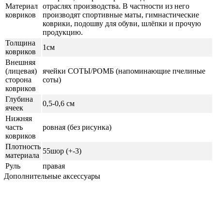
Материал
отраслях производства. В частности из него
ковриков
производят спортивные маты, гимнастические
коврики, подошву для обуви, шлёпки и прочую
продукцию.
Толщина
1см
ковриков
Внешняя
(лицевая)
ячейки СОТЫ/РОМБ (напоминающие пчелиные
сторона
соты)
ковриков
Глубина
0,5-0,6 см
ячеек
Нижняя
часть
ровная (без рисунка)
ковриков
Плотность
55шор (+-3)
материала
Руль
правая
Дополнительные аксессуары