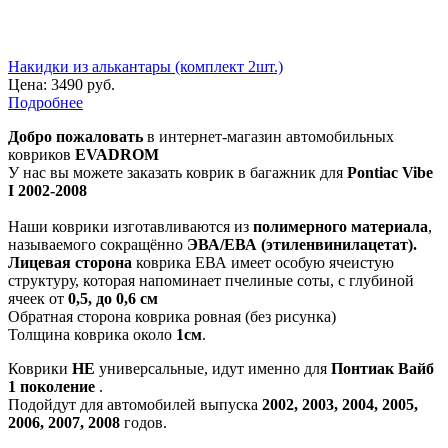
Накидки из алькантары (комплект 2шт.)
Цена:
3490 руб.
Подробнее
Добро пожаловать
в интернет-магазин автомобильных
ковриков
EVADROM
У нас вы можете заказать коврик в багажник для
Pontiac Vibe
I 2002-2008
Наши коврики изготавливаются из
полимерного материала
,
называемого сокращённо
ЭВА/ЕВА (этиленвинилацетат).
Лицевая сторона
коврика ЕВА имеет особую ячеистую
структуру, которая напоминает пчелиные соты, с глубиной
ячеек от
0,5, до 0,6 см
Обратная сторона коврика ровная (без рисунка)
Толщина коврика около
1см
.
Коврики
НЕ
универсальные, идут именно для
Понтиак Вайб
1 поколение
.
Подойдут для автомобилей выпуска
2002, 2003, 2004, 2005,
2006, 2007, 2008
годов.