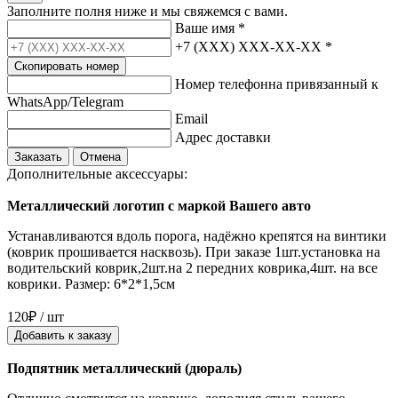
Заполните полня ниже и мы свяжемся с вами.
Ваше имя
*
+7 (XXX) XXX-XX-XX
*
Скопировать номер
Номер телефонна привязанный к
WhatsApp/Telegram
Email
Адрес доставки
Заказать
Отмена
Дополнительные аксессуары:
Металлический логотип с маркой Вашего авто
Устанавливаются вдоль порога, надёжно крепятся на винтики
(коврик прошивается насквозь). При заказе 1шт.установка на
водительский коврик,2шт.на 2 передних коврика,4шт. на все
коврики. Размер: 6*2*1,5см
120₽ / шт
Добавить к заказу
Подпятник металлический (дюраль)