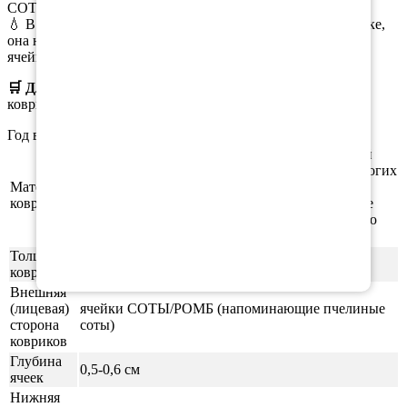
СОТЫ/РОМБ.
💧 В случае пролива масла или иной жидкости в багажнике,
она не растекается по всему коврику, а задерживается в
ячейках.
🛒 Для заказа
выберите необходимый
материал, цвет
коврика, окантовки.
Год выпуска а/м: 2002, 2003, 2004, 2005, 2006, 2007, 2008
Этиленвинилацетат (ЭВА/ЕВА) - полимерный
материал, который зарекомендовал себя во многих
Материал
отраслях производства. В частности из него
ковриков
производят спортивные маты, гимнастические
коврики, подошву для обуви, шлёпки и прочую
продукцию.
Толщина
1см
ковриков
Внешняя
(лицевая)
ячейки СОТЫ/РОМБ (напоминающие пчелиные
сторона
соты)
ковриков
Глубина
0,5-0,6 см
ячеек
Нижняя