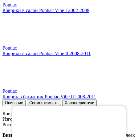
Pontiac
Коврики в салон Pontiac Vibe I 2002-2008
Pontiac
Коврики в салон Pontiac Vibe II 2008-2011
Pontiac
Коврик в багажник Pontiac Vibe II 2008-2011
Описание
Совместимость
Характеристики
×
Коврик в багажник для
Понтиак Вайб 1 поколение
.
Изготавливается из качественного, плотного материала
Российского производства, который не пропускает воду.
Внешняя часть
коврика выполена в виде ромбовидных ячеек