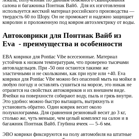
салона и багажника Понтиак Вайб. Для их изготовления
используется жесткий материал российского производства —
твердость 60 по Шору. Он не промокает и надежно защищает
ковролин и проложенную под ковром автоэлектрику от воды.
Автоковрики для Понтиак Вайб из
Eva - преимущества и особенности
ЕВА коврики для Pontiac Vibe всесезонные. Материал
устойчив к низким температурам, что проверено тысячами
автовладельцев. При -50 они остаются такими же
эластичными и не скользкими, как при нуле или +40. Eva
коврики для Pontiac Vibe можно без опасений мыть на мойке в
любую погоду и оставлять сушиться на морозе, это никак не
отразится на свойствах автоковриков и их внешнем виде.
Ячейки на поверхности собирают воду, пыль и грязь внутри.
Это удобно: можно быстро вытащить, вытряхнуть и
установить обратно. Один коврик весит около
полукилограмма. Для сравнения резиновый весит до 3 кг,
столько же, чуть меньше, чем целый комплект на салон и в
багажник Понтиак Вайб. Глубина ячеек — 5–6 мм.
ЭВО коврики фиксируются на полу автомобиля на штатные