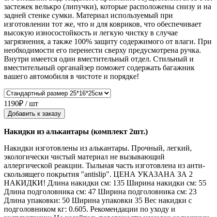
застежек велькро (липучки), которые расположены снизу и на
задней стенке сумки. Материал используемый при
изготовлении тот же, что и для ковриков, что обеспечивает
высокую износостойкость и легкую чистку в случае
загрязнения, а также 100% защиту содержимого от влаги. При
необходимости его перенести сверху предусмотрена ручка.
Внутри имеется один вместительный отдел. Стильный и
вместительный органайзер поможет содержать багажник
вашего автомобиля в чистоте и порядке!
1190₽ / шт
Добавить к заказу
Накидки из алькантары (комплект 2шт.)
Накидки изготовлены из алькантары. Прочный, легкий,
экологически чистый материал не вызывающий
аллергической реакции. Тыльная часть изготовлена из анти-
скользящего покрытия "antislip". ЦЕНА УКАЗАНА ЗА 2
НАКИДКИ! Длина накидки см: 135 Ширина накидки см: 55
Длина подголовника см: 47 Ширина подголовника см: 23
Длина упаковки: 50 Ширина упаковки 35 Вес накидки с
подголовником кг: 0.605. Рекомендации по уходу и