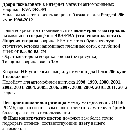
Добро пожаловать
в интернет-магазин автомобильных
ковриков
EVADROM
У нас вы можете заказать коврик в багажник для
Peugeot 206
купе 1998-2012
Наши коврики изготавливаются из
полимерного материала
,
называемого сокращённо
ЭВА/ЕВА (этиленвинилацетат).
Лицевая сторона
коврика ЕВА имеет особую ячеистую
структуру, которая напоминает пчелиные соты, с глубиной
ячеек от
0,5, до 0,6 см
Обратная сторона коврика ровная (без рисунка)
Толщина коврика около
1см
.
Коврики
НЕ
универсальные, идут именно для
Пежо 206 купе
1 поколение
.
Подойдут для автомобилей выпуска
1998, 1999, 2000, 2001,
2002, 2003, 2004, 2005, 2006, 2007, 2008, 2009, 2010, 2011, 2012
годов.
Нет принципиальной разницы
между материалами СОТЫ/
РОМБ, однако по отзывам наших клиентов - материал
"ромб"
более практичен в использовании.
🎨 Наш конструктор цветов
поможет вам более точно
подобрать оттенок, соответствующий цвету вашего
автомобиля.