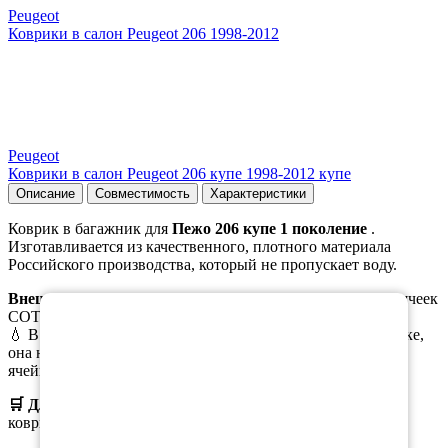
Peugeot
Коврики в салон Peugeot 206 1998-2012
Peugeot
Коврики в салон Peugeot 206 купе 1998-2012 купе
Описание
Совместимость
Характеристики
Коврик в багажник для
Пежо 206 купе 1 поколение
.
Изготавливается из качественного, плотного материала
Российского производства, который не пропускает воду.
×
Внешняя часть
коврика выполена в виде ромбовидных ячеек
СОТЫ/РОМБ.
💧 В случае пролива масла или иной жидкости в багажнике,
она не растекается по всему коврику, а задерживается в
ячейках.
🛒 Для заказа
выберите необходимый
материал, цвет
коврика, окантовки.