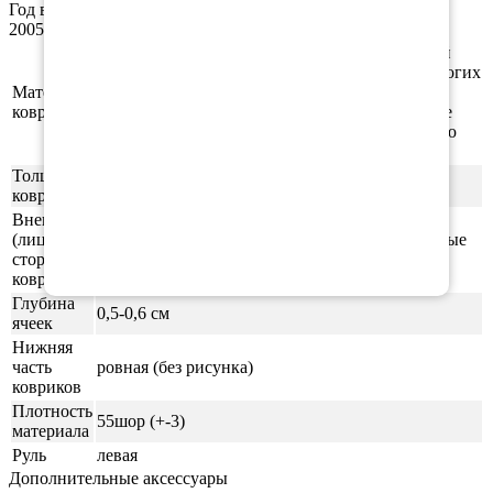
Год выпуска а/м: 1998, 1999, 2000, 2001, 2002, 2003, 2004,
2005, 2006, 2007, 2008, 2009, 2010, 2011, 2012
Этиленвинилацетат (ЭВА/ЕВА) - полимерный
материал, который зарекомендовал себя во многих
Материал
отраслях производства. В частности из него
ковриков
производят спортивные маты, гимнастические
коврики, подошву для обуви, шлёпки и прочую
продукцию.
Толщина
1см
ковриков
Внешняя
(лицевая)
ячейки СОТЫ/РОМБ (напоминающие пчелиные
сторона
соты)
ковриков
Глубина
0,5-0,6 см
ячеек
Нижняя
часть
ровная (без рисунка)
ковриков
Плотность
55шор (+-3)
материала
Руль
левая
Дополнительные аксессуары