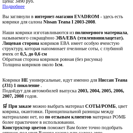
Цена:
3490 руб.
Подробнее
Вы заглянули в
интернет-магазин EVADROM
- здесь есть
коврики для салона
Nissan Teana I 2003-2008
.
Наши коврики изготавливаются из
полимерного материала
,
называемого сокращённо
ЭВА/ЕВА (этиленвинилацетат).
Лицевая сторона
ковриков ЕВА имеет особую ячеистую
структуру, которая напоминает пчелиные соты, с глубиной
ячеек от
0,5, до 0,6 см
Обратная сторона ковриков ровная (без рисунка)
Толщина ковриков около
1см
.
Коврики
НЕ
универсальные, идут именно для
Ниссан Теана
(J31) 1 поколение
.
Подойдут для автомобилей выпуска
2003, 2004, 2005, 2006,
2007, 2008
годов.
🛒 При заказе
можно выбрать материал
СОТЫ/РОМБ
, цвет
коврика, окантовки. Принципиальной разницы между
материалами нет, но
по отзывам клиентов
материал РОМБ
более практичнее в использовании.
Конструктор цветов
поможет Вам более точно подобрать
оттенок под цвет Вашего кузова или салона авто.