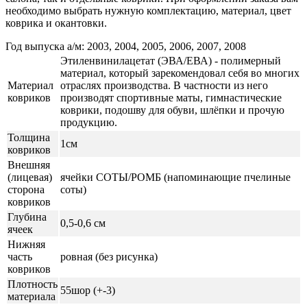
необходимо выбрать нужную комплектацию, материал, цвет
коврика и окантовки.
Год выпуска а/м: 2003, 2004, 2005, 2006, 2007, 2008
Этиленвинилацетат (ЭВА/ЕВА) - полимерный
материал, который зарекомендовал себя во многих
Материал
отраслях производства. В частности из него
ковриков
производят спортивные маты, гимнастические
коврики, подошву для обуви, шлёпки и прочую
продукцию.
Толщина
1см
ковриков
Внешняя
(лицевая)
ячейки СОТЫ/РОМБ (напоминающие пчелиные
сторона
соты)
ковриков
Глубина
0,5-0,6 см
ячеек
Нижняя
часть
ровная (без рисунка)
ковриков
Плотность
55шор (+-3)
материала