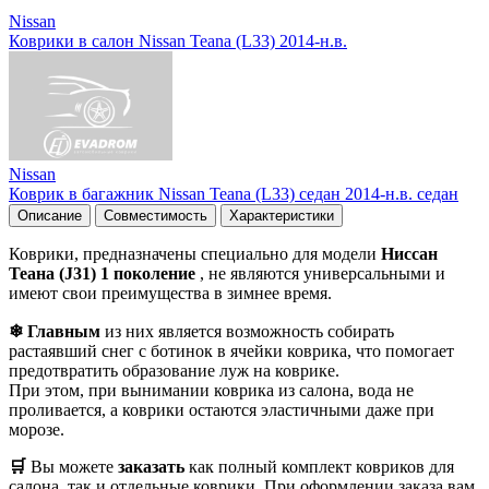
Nissan
Коврики в салон Nissan Teana (L33) 2014-н.в.
Nissan
Коврик в багажник Nissan Teana (L33) седан 2014-н.в. седан
Описание
Совместимость
Характеристики
Коврики, предназначены специально для модели
Ниссан
Теана (J31) 1 поколение
, не являются универсальными и
имеют свои преимущества в зимнее время.
❄ Главным
из них является возможность собирать
растаявший снег с ботинок в ячейки коврика, что помогает
предотвратить образование луж на коврике.
При этом, при вынимании коврика из салона, вода не
проливается, а коврики остаются эластичными даже при
морозе.
🛒
Вы можете
заказать
как полный комплект ковриков для
салона, так и отдельные коврики. При оформлении заказа вам