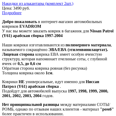
Накидки из алькантары (комплект 2шт.)
Цена:
3490 руб.
Подробнее
Добро пожаловать
в интернет-магазин автомобильных
ковриков
EVADROM
У нас вы можете заказать коврик в багажник для
Nissan Patrol
(Y61) арабская сборка 1997-2004
Наши коврики изготавливаются из
полимерного материала
,
называемого сокращённо
ЭВА/ЕВА (этиленвинилацетат).
Лицевая сторона
коврика ЕВА имеет особую ячеистую
структуру, которая напоминает пчелиные соты, с глубиной
ячеек от
0,5, до 0,6 см
Обратная сторона коврика ровная (без рисунка)
Толщина коврика около
1см
.
Коврики
НЕ
универсальные, идут именно для
Ниссан
Патрол (Y61) арабская сборка
.
Подойдут для автомобилей выпуска
1997, 1998, 1999, 2000,
2001, 2002, 2003, 2004
годов.
Нет принципиальной разницы
между материалами СОТЫ/
РОМБ, однако по отзывам наших клиентов - материал
"ромб"
более практичен в использовании.