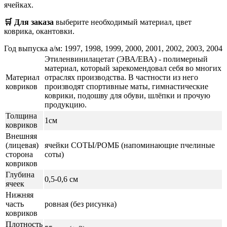
ячейках.
🛒 Для заказа
выберите необходимый
материал, цвет
коврика, окантовки.
Год выпуска а/м: 1997, 1998, 1999, 2000, 2001, 2002, 2003, 2004
Этиленвинилацетат (ЭВА/ЕВА) - полимерный
материал, который зарекомендовал себя во многих
Материал
отраслях производства. В частности из него
ковриков
производят спортивные маты, гимнастические
коврики, подошву для обуви, шлёпки и прочую
продукцию.
Толщина
1см
ковриков
Внешняя
(лицевая)
ячейки СОТЫ/РОМБ (напоминающие пчелиные
сторона
соты)
ковриков
Глубина
0,5-0,6 см
ячеек
Нижняя
часть
ровная (без рисунка)
ковриков
Плотность