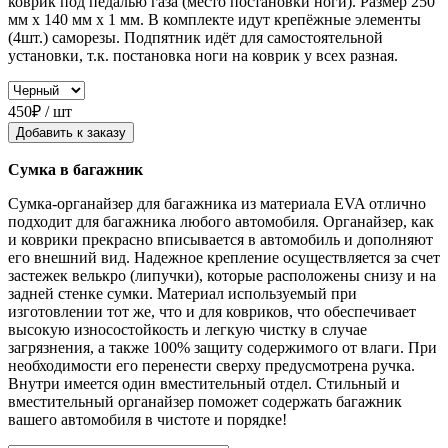
коврик под педалью газа (место постановки ноги). Размер 250
мм x 140 мм x 1 мм. В комплекте идут крепёжные элементы
(4шт.) саморезы. Подпятник идёт для самостоятельной
установки, т.к. постановка ноги на коврик у всех разная.
450₽ / шт
Добавить к заказу
Сумка в багажник
Сумка-органайзер для багажника из материала EVA отлично
подходит для багажника любого автомобиля. Органайзер, как
и коврики прекрасно вписывается в автомобиль и дополняют
его внешний вид. Надежное крепление осуществляется за счет
застежек велькро (липучки), которые расположены снизу и на
задней стенке сумки. Материал используемый при
изготовлении тот же, что и для ковриков, что обеспечивает
высокую износостойкость и легкую чистку в случае
загрязнения, а также 100% защиту содержимого от влаги. При
необходимости его перенести сверху предусмотрена ручка.
Внутри имеется один вместительный отдел. Стильный и
вместительный органайзер поможет содержать багажник
вашего автомобиля в чистоте и порядке!