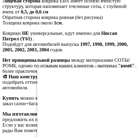
Лицевая сторона
коврика ЕВА имеет особую ячеистую
структуру, которая напоминает пчелиные соты, с глубиной
ячеек от
0,5, до 0,6 см
Обратная сторона коврика ровная (без рисунка)
Толщина коврика около
1см
.
Коврики
НЕ
универсальные, идут именно для
Ниссан
Патрол (Y61)
.
Подойдут для автомобилей выпуска
1997, 1998, 1999, 2000,
2001, 2002, 2003, 2004
годов.
Нет принципиальной разницы
между материалами СОТЫ/
РОМБ, однако по отзывам наших клиентов - материал
"ромб"
более практичен в использовании.
🎨 Наш конструктор цветов
поможет вам более точно
подобрать оттенок, соответствующий цвету вашего
автомобиля.
Купить
можно как коврики в салон, так и в багажник. На
заказ салон+багажник идёт скидка
5%
Мы изготавливаем коврики ЕВА сами
, поэтому можем
предложить их по доступной цене без лишних наценок.
Если у вас возникли дополнительные вопросы, мы будем
рады Вам помочь.