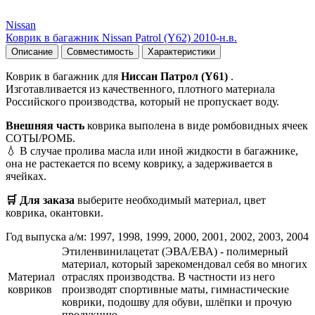
Nissan
Коврик в багажник Nissan Patrol (Y62) 2010-н.в.
Описание
Совместимость
Характеристики
Коврик в багажник для
Ниссан Патрол (Y61)
.
Изготавливается из качественного, плотного материала
Российского производства, который не пропускает воду.
Внешняя часть
коврика выполена в виде ромбовидных ячеек
СОТЫ/РОМБ.
💧 В случае пролива масла или иной жидкости в багажнике,
она не растекается по всему коврику, а задерживается в
ячейках.
🛒 Для заказа
выберите необходимый
материал, цвет
коврика, окантовки.
Год выпуска а/м: 1997, 1998, 1999, 2000, 2001, 2002, 2003, 2004
Этиленвинилацетат (ЭВА/ЕВА) - полимерный
материал, который зарекомендовал себя во многих
Материал
отраслях производства. В частности из него
ковриков
производят спортивные маты, гимнастические
коврики, подошву для обуви, шлёпки и прочую
продукцию.