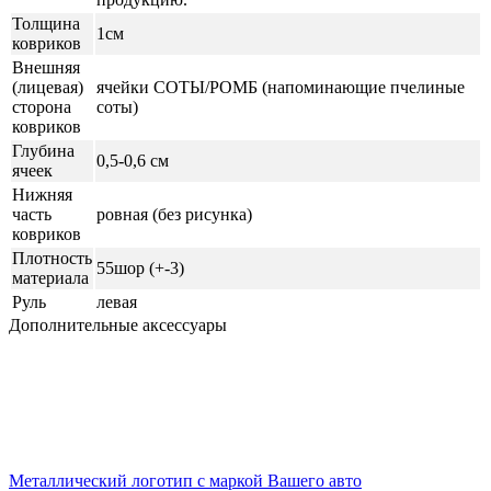
Толщина
1см
ковриков
Внешняя
(лицевая)
ячейки СОТЫ/РОМБ (напоминающие пчелиные
сторона
соты)
ковриков
Глубина
0,5-0,6 см
ячеек
Нижняя
часть
ровная (без рисунка)
ковриков
Плотность
55шор (+-3)
материала
Руль
левая
Дополнительные аксессуары
Металлический логотип с маркой Вашего авто