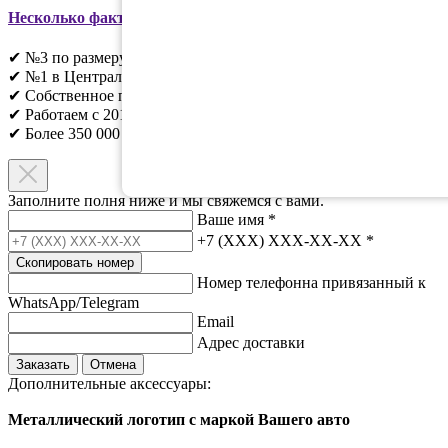
Несколько фактов о EVADROM
:
✔ №3 по размеру в России;
✔ №1 в Центральном регионе;
✔ Собственное производство;
✔ Работаем с 2010г;
✔ Более 350 000 клиентов;​
Заполните полня ниже и мы свяжемся с вами.
Ваше имя
*
+7 (XXX) XXX-XX-XX
*
Скопировать номер
Номер телефонна привязанный к
WhatsApp/Telegram
Email
Адрес доставки
Заказать
Отмена
Дополнительные аксессуары:
Металлический логотип с маркой Вашего авто