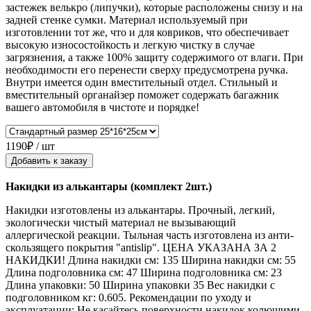
застежек велькро (липучки), которые расположены снизу и на
задней стенке сумки. Материал используемый при
изготовлении тот же, что и для ковриков, что обеспечивает
высокую износостойкость и легкую чистку в случае
загрязнения, а также 100% защиту содержимого от влаги. При
необходимости его перенести сверху предусмотрена ручка.
Внутри имеется один вместительный отдел. Стильный и
вместительный органайзер поможет содержать багажник
вашего автомобиля в чистоте и порядке!
1190₽ / шт
Добавить к заказу
Накидки из алькантары (комплект 2шт.)
Накидки изготовлены из алькантары. Прочный, легкий,
экологически чистый материал не вызывающий
аллергической реакции. Тыльная часть изготовлена из анти-
скользящего покрытия "antislip". ЦЕНА УКАЗАНА ЗА 2
НАКИДКИ! Длина накидки см: 135 Ширина накидки см: 55
Длина подголовника см: 47 Ширина подголовника см: 23
Длина упаковки: 50 Ширина упаковки 35 Вес накидки с
подголовником кг: 0.605. Рекомендации по уходу и
эксплуатации: Не касайтесь поверхности накидок колющими