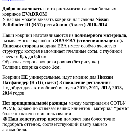
Добро пожаловать
в интернет-магазин автомобильных
ковриков
EVADROM
У нас вы можете заказать коврики для салона
Nissan
Pathfinder III (R51) рестайлинг (5 мест) 2010-2014
Наши коврики изготавливаются из
полимерного материала
,
называемого сокращённо
ЭВА/ЕВА (этиленвинилацетат).
Лицевая сторона
коврика ЕВА имеет особую ячеистую
структуру, которая напоминает пчелиные соты, с глубиной
ячеек от
0,5, до 0,6 см
Обратная сторона коврика ровная (без рисунка)
Толщина коврика около
1см
.
Коврики
НЕ
универсальные, идут именно для
Ниссан
Патфайндер (R51) (5 мест) 3 поколение рестайлинг
.
Подойдут для автомобилей выпуска
2010, 2011, 2012, 2013,
2014
годов.
Нет принципиальной разницы
между материалами СОТЫ/
РОМБ, однако по отзывам наших клиентов - материал
"ромб"
более практичен в использовании.
🎨 Наш конструктор цветов
поможет вам более точно
подобрать оттенок, соответствующий цвету вашего
автомобиля.