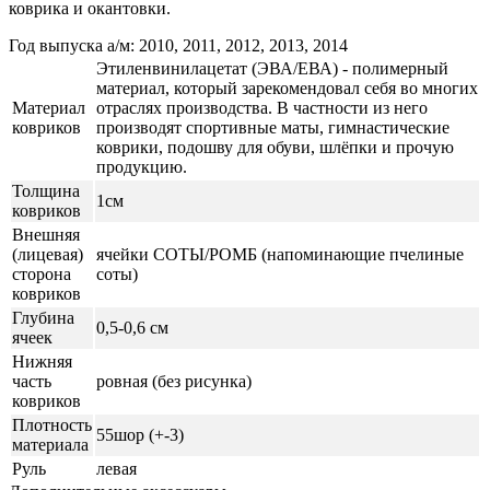
коврика и окантовки.
Год выпуска а/м: 2010, 2011, 2012, 2013, 2014
Этиленвинилацетат (ЭВА/ЕВА) - полимерный
материал, который зарекомендовал себя во многих
Материал
отраслях производства. В частности из него
ковриков
производят спортивные маты, гимнастические
коврики, подошву для обуви, шлёпки и прочую
продукцию.
Толщина
1см
ковриков
Внешняя
(лицевая)
ячейки СОТЫ/РОМБ (напоминающие пчелиные
сторона
соты)
ковриков
Глубина
0,5-0,6 см
ячеек
Нижняя
часть
ровная (без рисунка)
ковриков
Плотность
55шор (+-3)
материала
Руль
левая