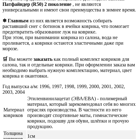
Патфайндер (R50) 2 поколение
, не являются
универсальными и имеют свои преимущества в зимнее время.
❄ Главным
из них является возможность собирать
растаявший снег с ботинок в ячейки коврика, что помогает
предотвратить образование луж на коврике.
При этом, при вынимании коврика из салона, вода не
проливается, а коврики остаются эластичными даже при
морозе.
🛒
Вы можете
заказать
как полный комплект ковриков для
салона, так и отдельные коврики. При оформлении заказа вам
необходимо выбрать нужную комплектацию, материал, цвет
коврика и окантовки.
Год выпуска а/м: 1996, 1997, 1998, 1999, 2000, 2001, 2002,
2003, 2004
Этиленвинилацетат (ЭВА/ЕВА) - полимерный
материал, который зарекомендовал себя во многих
Материал
отраслях производства. В частности из него
ковриков
производят спортивные маты, гимнастические
коврики, подошву для обуви, шлёпки и прочую
продукцию.
Толщина
1см
ковриков