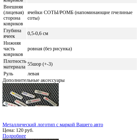
Внешняя
(лицевая)
ячейки СОТЫ/РОМБ (напоминающие пчелиные
сторона
соты)
ковриков
Глубина
0,5-0,6 см
ячеек
Нижняя
часть
ровная (без рисунка)
ковриков
Плотность
55шор (+-3)
материала
Руль
левая
Дополнительные аксессуары
Металлический логотип с маркой Вашего авто
Цена:
120 руб.
Подробнее