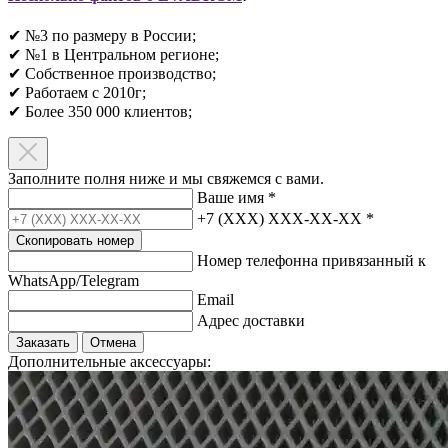
✔ №3 по размеру в России;
✔ №1 в Центральном регионе;
✔ Собственное производство;
✔ Работаем с 2010г;
✔ Более 350 000 клиентов;​
Заполните полня ниже и мы свяжемся с вами.
Ваше имя
*
+7 (XXX) XXX-XX-XX
*
Скопировать номер
Номер телефонна привязанный к
WhatsApp/Telegram
Email
Адрес доставки
Заказать
Отмена
Дополнительные аксессуары: