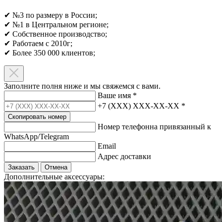
✔ №3 по размеру в России;
✔ №1 в Центральном регионе;
✔ Собственное производство;
✔ Работаем с 2010г;
✔ Более 350 000 клиентов;​
Заполните полня ниже и мы свяжемся с вами.
Ваше имя
*
+7 (XXX) XXX-XX-XX
*
Скопировать номер
Номер телефонна привязанный к
WhatsApp/Telegram
Email
Адрес доставки
Заказать
Отмена
Дополнительные аксессуары: