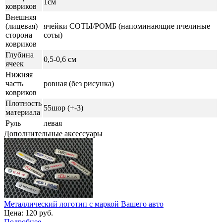
1см
ковриков
Внешняя
(лицевая)
ячейки СОТЫ/РОМБ (напоминающие пчелиные
сторона
соты)
ковриков
Глубина
0,5-0,6 см
ячеек
Нижняя
часть
ровная (без рисунка)
ковриков
Плотность
55шор (+-3)
материала
Руль
левая
Дополнительные аксессуары
Металлический логотип с маркой Вашего авто
Цена:
120 руб.
Подробнее