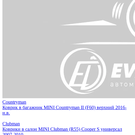
Countryman
Коврик в багажник MINI Countryman II (F60) верхний 2016-
н.в.
Clubman
Коврики в салон MINI Clubman (R55) Cooper S универсал
2007-2010