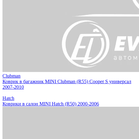
Clubman
Коврик в багажник MINI Clubman (R55) Cooper S универсал
2007-2010
Hatch
Коврики в салон MINI Hatch (R50) 2000-2006