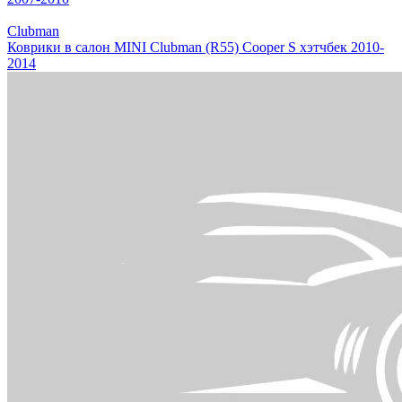
Clubman
Коврики в салон MINI Clubman (R55) Cooper S хэтчбек 2010-
2014