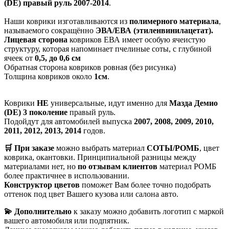
(DE) правый руль 2007-2014
.
Наши коврики изготавливаются из
полимерного материала
,
называемого сокращённо
ЭВА/ЕВА (этиленвинилацетат).
Лицевая сторона
ковриков ЕВА имеет особую ячеистую
структуру, которая напоминает пчелиные соты, с глубиной
ячеек от
0,5, до 0,6 см
Обратная сторона ковриков ровная (без рисунка)
Толщина ковриков около
1см
.
Коврики
НЕ
универсальные, идут именно для
Мазда Демио
(DE) 3 поколение
правый руль.
Подойдут для автомобилей выпуска
2007, 2008, 2009, 2010,
2011, 2012, 2013, 2014
годов.
🛒 При заказе
можно выбрать материал
СОТЫ/РОМБ
, цвет
коврика, окантовки. Принципиальной разницы между
материалами нет, но
по отзывам клиентов
материал РОМБ
более практичнее в использовании.
Конструктор цветов
поможет Вам более точно подобрать
оттенок под цвет Вашего кузова или салона авто.
💫 Дополнительно
к заказу можно добавить логотип с маркой
вашего автомобиля или подпятник.