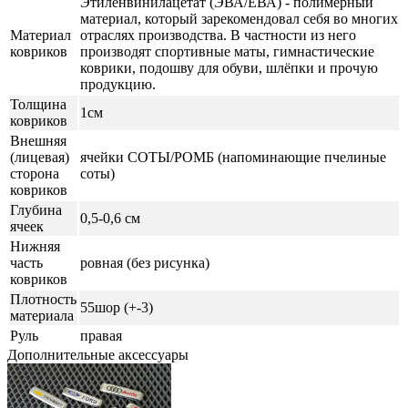
Этиленвинилацетат (ЭВА/ЕВА) - полимерный
материал, который зарекомендовал себя во многих
Материал
отраслях производства. В частности из него
ковриков
производят спортивные маты, гимнастические
коврики, подошву для обуви, шлёпки и прочую
продукцию.
Толщина
1см
ковриков
Внешняя
(лицевая)
ячейки СОТЫ/РОМБ (напоминающие пчелиные
сторона
соты)
ковриков
Глубина
0,5-0,6 см
ячеек
Нижняя
часть
ровная (без рисунка)
ковриков
Плотность
55шор (+-3)
материала
Руль
правая
Дополнительные аксессуары