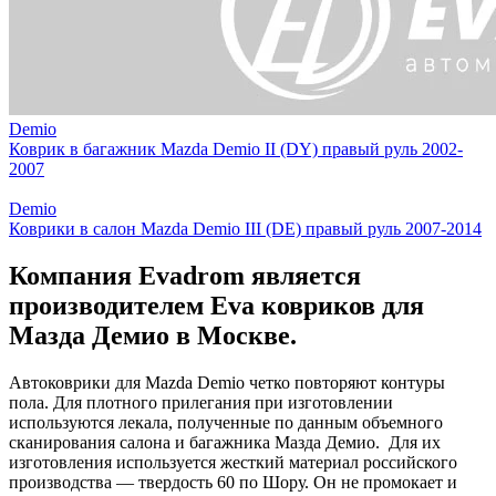
Demio
Коврик в багажник Mazda Demio II (DY) правый руль 2002-
2007
Demio
Коврики в салон Mazda Demio III (DE) правый руль 2007-2014
Компания Evadrom является
производителем Eva ковриков для
Мазда Демио в Москве.
Автоковрики для Mazda Demio четко повторяют контуры
пола. Для плотного прилегания при изготовлении
используются лекала, полученные по данным объемного
сканирования салона и багажника Мазда Демио. Для их
изготовления используется жесткий материал российского
производства — твердость 60 по Шору. Он не промокает и