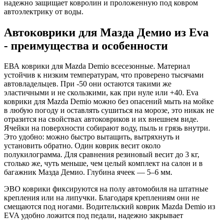
надежно защищает ковролин и проложенную под ковром
автоэлектрику от воды.
Автоковрики для Мазда Демио из Eva
- преимущества и особенности
ЕВА коврики для Mazda Demio всесезонные. Материал
устойчив к низким температурам, что проверено тысячами
автовладельцев. При -50 они остаются такими же
эластичными и не скользкими, как при нуле или +40. Eva
коврики для Mazda Demio можно без опасений мыть на мойке
в любую погоду и оставлять сушиться на морозе, это никак не
отразится на свойствах автоковриков и их внешнем виде.
Ячейки на поверхности собирают воду, пыль и грязь внутри.
Это удобно: можно быстро вытащить, вытряхнуть и
установить обратно. Один коврик весит около
полукилограмма. Для сравнения резиновый весит до 3 кг,
столько же, чуть меньше, чем целый комплект на салон и в
багажник Мазда Демио. Глубина ячеек — 5–6 мм.
ЭВО коврики фиксируются на полу автомобиля на штатные
крепления или на липучки. Благодаря креплениям они не
смещаются под ногами. Водительский коврик Mazda Demio из
EVA удобно ложится под педали, надежно закрывает