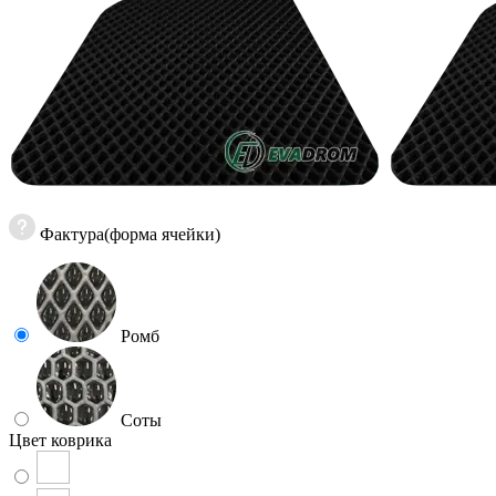
Фактура(форма ячейки)
Ромб
Соты
Цвет коврика