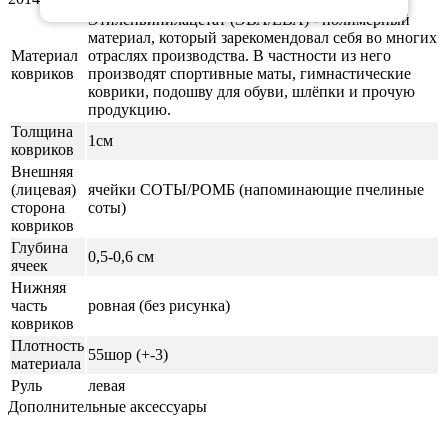
Этиленвинилацетат (ЭВА/ЕВА) - полимерный
материал, который зарекомендовал себя во многих
Материал
отраслях производства. В частности из него
ковриков
производят спортивные маты, гимнастические
коврики, подошву для обуви, шлёпки и прочую
продукцию.
Толщина
1см
ковриков
Внешняя
(лицевая)
ячейки СОТЫ/РОМБ (напоминающие пчелиные
сторона
соты)
ковриков
Глубина
0,5-0,6 см
ячеек
Нижняя
часть
ровная (без рисунка)
ковриков
Плотность
55шор (+-3)
материала
Руль
левая
Дополнительные аксессуары