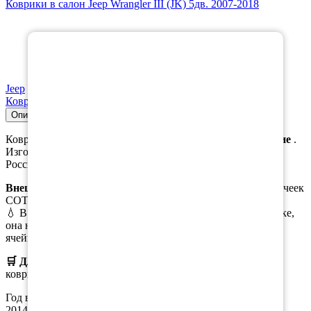
Коврики в салон Jeep Wrangler III (JK) 5дв. 2007-2018
×
Jeep
Коврик в багажник Jeep Wrangler III (JK) 5дв. 2007-2018
Описание
Совместимость
Характеристики
Коврик в багажник для
Джип Вранглер (3дв.) 3 поколение
.
Изготавливается из качественного, плотного материала
Российского производства, который не пропускает воду.
Внешняя часть
коврика выполена в виде ромбовидных ячеек
СОТЫ/РОМБ.
💧 В случае пролива масла или иной жидкости в багажнике,
она не растекается по всему коврику, а задерживается в
ячейках.
🛒 Для заказа
выберите необходимый
материал, цвет
коврика, окантовки.
Год выпуска а/м: 2007, 2008, 2009, 2010, 2011, 2012, 2013,
2014, 2015, 2016, 2017, 2018