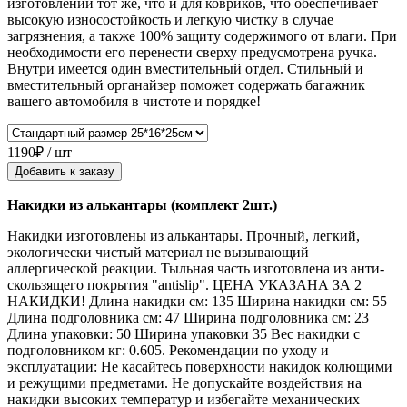
изготовлении тот же, что и для ковриков, что обеспечивает
высокую износостойкость и легкую чистку в случае
загрязнения, а также 100% защиту содержимого от влаги. При
необходимости его перенести сверху предусмотрена ручка.
Внутри имеется один вместительный отдел. Стильный и
вместительный органайзер поможет содержать багажник
вашего автомобиля в чистоте и порядке!
1190₽ / шт
Добавить к заказу
Накидки из алькантары (комплект 2шт.)
Накидки изготовлены из алькантары. Прочный, легкий,
экологически чистый материал не вызывающий
аллергической реакции. Тыльная часть изготовлена из анти-
скользящего покрытия "antislip". ЦЕНА УКАЗАНА ЗА 2
НАКИДКИ! Длина накидки см: 135 Ширина накидки см: 55
Длина подголовника см: 47 Ширина подголовника см: 23
Длина упаковки: 50 Ширина упаковки 35 Вес накидки с
подголовником кг: 0.605. Рекомендации по уходу и
эксплуатации: Не касайтесь поверхности накидок колющими
и режущими предметами. Не допускайте воздействия на
накидки высоких температур и избегайте механических