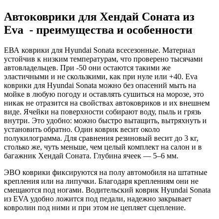
Автоковрики для Хендай Соната из
Eva - преимущества и особенности
ЕВА коврики для Hyundai Sonata всесезонные. Материал
устойчив к низким температурам, что проверено тысячами
автовладельцев. При -50 они остаются такими же
эластичными и не скользкими, как при нуле или +40. Eva
коврики для Hyundai Sonata можно без опасений мыть на
мойке в любую погоду и оставлять сушиться на морозе, это
никак не отразится на свойствах автоковриков и их внешнем
виде. Ячейки на поверхности собирают воду, пыль и грязь
внутри. Это удобно: можно быстро вытащить, вытряхнуть и
установить обратно. Один коврик весит около
полукилограмма. Для сравнения резиновый весит до 3 кг,
столько же, чуть меньше, чем целый комплект на салон и в
багажник Хендай Соната. Глубина ячеек — 5–6 мм.
ЭВО коврики фиксируются на полу автомобиля на штатные
крепления или на липучки. Благодаря креплениям они не
смещаются под ногами. Водительский коврик Hyundai Sonata
из EVA удобно ложится под педали, надежно закрывает
ковролин под ними и при этом не цепляет сцепление.