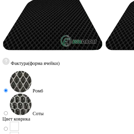
Фактура(форма ячейки)
Ромб
Соты
Цвет коврика