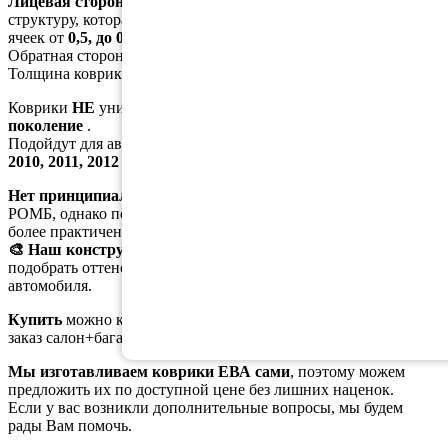
Лицевая сторона
коврика ЕВА имеет особую ячеистую
структуру, которая напоминает пчелиные соты, с глубиной
ячеек от
0,5, до 0,6 см
Обратная сторона коврика ровная (без рисунка)
Толщина коврика около
1см
.
Коврики
НЕ
универсальные, идут именно для
Хонда СР-В 3
поколение
.
Подойдут для автомобилей выпуска
2006, 2007, 2008, 2009,
2010, 2011, 2012
годов.
Нет принципиальной разницы
между материалами СОТЫ/
РОМБ, однако по отзывам наших клиентов - материал
"ромб"
более практичен в использовании.
🎨 Наш конструктор цветов
поможет вам более точно
подобрать оттенок, соответствующий цвету вашего
автомобиля.
Купить
можно как коврики в салон, так и в багажник. На
заказ салон+багажник идёт скидка
5%
Мы изготавливаем коврики ЕВА сами
, поэтому можем
предложить их по доступной цене без лишних наценок.
Если у вас возникли дополнительные вопросы, мы будем
рады Вам помочь.