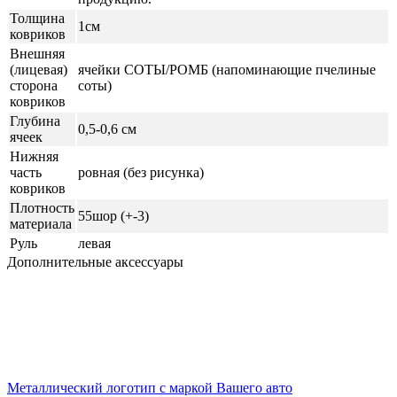
Толщина
1см
ковриков
Внешняя
(лицевая)
ячейки СОТЫ/РОМБ (напоминающие пчелиные
сторона
соты)
ковриков
Глубина
0,5-0,6 см
ячеек
Нижняя
часть
ровная (без рисунка)
ковриков
Плотность
55шор (+-3)
материала
Руль
левая
Дополнительные аксессуары
Металлический логотип с маркой Вашего авто