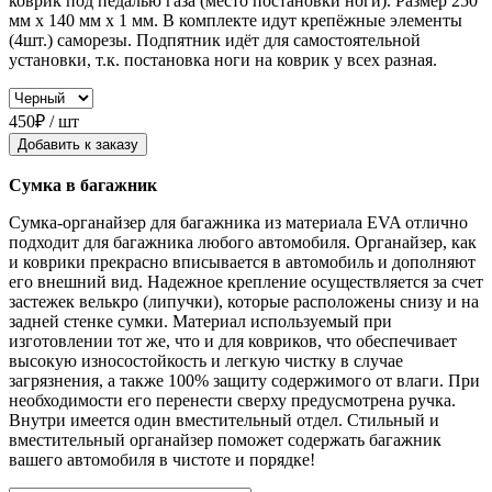
коврик под педалью газа (место постановки ноги). Размер 250
мм x 140 мм x 1 мм. В комплекте идут крепёжные элементы
(4шт.) саморезы. Подпятник идёт для самостоятельной
установки, т.к. постановка ноги на коврик у всех разная.
450₽ / шт
Добавить к заказу
Сумка в багажник
Сумка-органайзер для багажника из материала EVA отлично
подходит для багажника любого автомобиля. Органайзер, как
и коврики прекрасно вписывается в автомобиль и дополняют
его внешний вид. Надежное крепление осуществляется за счет
застежек велькро (липучки), которые расположены снизу и на
задней стенке сумки. Материал используемый при
изготовлении тот же, что и для ковриков, что обеспечивает
высокую износостойкость и легкую чистку в случае
загрязнения, а также 100% защиту содержимого от влаги. При
необходимости его перенести сверху предусмотрена ручка.
Внутри имеется один вместительный отдел. Стильный и
вместительный органайзер поможет содержать багажник
вашего автомобиля в чистоте и порядке!