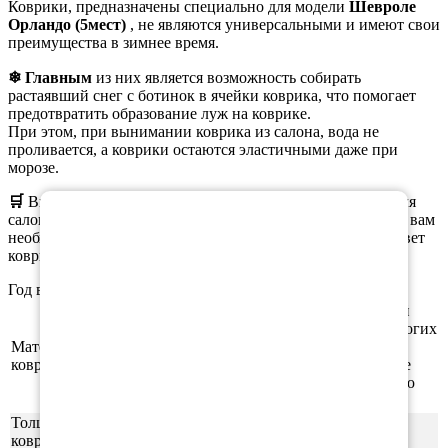
Коврики, предназначены специально для модели
Шевроле
Орландо (5мест)
, не являются универсальными и имеют свои
преимущества в зимнее время.
❄ Главным
из них является возможность собирать
растаявший снег с ботинок в ячейки коврика, что помогает
предотвратить образование луж на коврике.
При этом, при вынимании коврика из салона, вода не
проливается, а коврики остаются эластичными даже при
морозе.
×
🛒
Вы можете
заказать
как полный комплект ковриков для
салона, так и отдельные коврики. При оформлении заказа вам
необходимо выбрать нужную комплектацию, материал, цвет
коврика и окантовки.
Год выпуска а/м: 2010, 2011, 2012, 2013, 2014, 2015
Этиленвинилацетат (ЭВА/ЕВА) - полимерный
материал, который зарекомендовал себя во многих
Материал
отраслях производства. В частности из него
ковриков
производят спортивные маты, гимнастические
коврики, подошву для обуви, шлёпки и прочую
продукцию.
Толщина
1см
ковриков