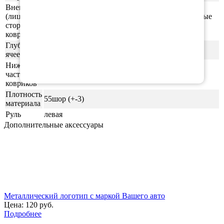
Внешняя
(лицевая)
ячейки СОТЫ/РОМБ (напоминающие пчелиные
сторона
соты)
ковриков
Глубина
0,5-0,6 см
ячеек
Нижняя
часть
ровная (без рисунка)
ковриков
Плотность
55шор (+-3)
материала
Руль
левая
Дополнительные аксессуары
Металлический логотип с маркой Вашего авто
Цена:
120 руб.
Подробнее