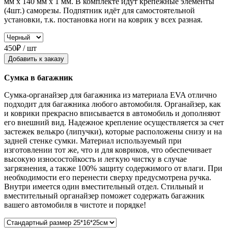
мм x 140 мм x 1 мм. В комплекте идут крепёжные элементы
(4шт.) саморезы. Подпятник идёт для самостоятельной
установки, т.к. постановка ноги на коврик у всех разная.
450₽ / шт
Добавить к заказу
Сумка в багажник
Сумка-органайзер для багажника из материала EVA отлично
подходит для багажника любого автомобиля. Органайзер, как
и коврики прекрасно вписывается в автомобиль и дополняют
его внешний вид. Надежное крепление осуществляется за счет
застежек велькро (липучки), которые расположены снизу и на
задней стенке сумки. Материал используемый при
изготовлении тот же, что и для ковриков, что обеспечивает
высокую износостойкость и легкую чистку в случае
загрязнения, а также 100% защиту содержимого от влаги. При
необходимости его перенести сверху предусмотрена ручка.
Внутри имеется один вместительный отдел. Стильный и
вместительный органайзер поможет содержать багажник
вашего автомобиля в чистоте и порядке!