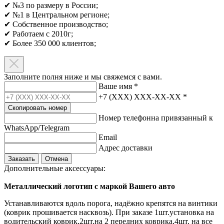
✔ №3 по размеру в России;
✔ №1 в Центральном регионе;
✔ Собственное производство;
✔ Работаем с 2010г;
✔ Более 350 000 клиентов;​
Заполните полня ниже и мы свяжемся с вами.
Ваше имя
*
+7 (XXX) XXX-XX-XX
*
Скопировать номер
Номер телефонна привязанный к
WhatsApp/Telegram
Email
Адрес доставки
Заказать
Отмена
Дополнительные аксессуары:
Металлический логотип с маркой Вашего авто
Устанавливаются вдоль порога, надёжно крепятся на винтики
(коврик прошивается насквозь). При заказе 1шт.установка на
водительский коврик,2шт.на 2 передних коврика,4шт. на все