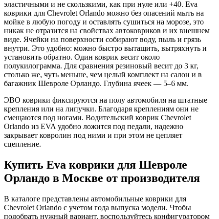
эластичными и не скользкими, как при нуле или +40. Eva
коврики для Chevrolet Orlando можно без опасений мыть на
мойке в любую погоду и оставлять сушиться на морозе, это
никак не отразится на свойствах автоковриков и их внешнем
виде. Ячейки на поверхности собирают воду, пыль и грязь
внутри. Это удобно: можно быстро вытащить, вытряхнуть и
установить обратно. Один коврик весит около
полукилограмма. Для сравнения резиновый весит до 3 кг,
столько же, чуть меньше, чем целый комплект на салон и в
багажник Шевроле Орландо. Глубина ячеек — 5–6 мм.
ЭВО коврики фиксируются на полу автомобиля на штатные
крепления или на липучки. Благодаря креплениям они не
смещаются под ногами. Водительский коврик Chevrolet
Orlando из EVA удобно ложится под педали, надежно
закрывает ковролин под ними и при этом не цепляет
сцепление.
Купить Eva коврики для Шевроле
Орландо в Москве от производителя
В каталоге представлены автомобильные коврики для
Chevrolet Orlando с учетом года выпуска модели. Чтобы
подобрать нужный вариант, воспользуйтесь конфигуратором