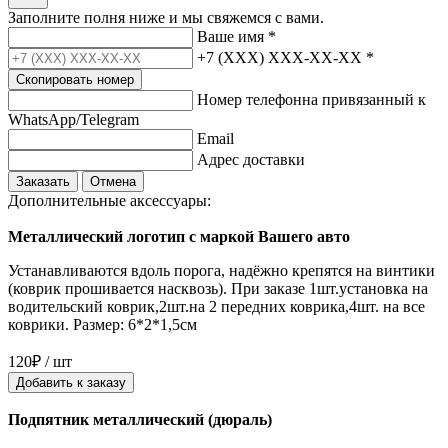
Заполните полня ниже и мы свяжемся с вами.
Ваше имя
*
+7 (XXX) XXX-XX-XX
*
Скопировать номер
Номер телефонна привязанный к
WhatsApp/Telegram
Email
Адрес доставки
Заказать
Отмена
Дополнительные аксессуары:
Металлический логотип с маркой Вашего авто
Устанавливаются вдоль порога, надёжно крепятся на винтики
(коврик прошивается насквозь). При заказе 1шт.установка на
водительский коврик,2шт.на 2 передних коврика,4шт. на все
коврики. Размер: 6*2*1,5см
120₽ / шт
Добавить к заказу
Подпятник металлический (дюраль)