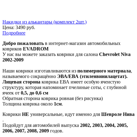
Накидки из алькантары (комплект 2шт.)
Цена:
3490 руб.
Подробнее
Добро пожаловать
в интернет-магазин автомобильных
ковриков
EVADROM
У нас вы можете заказать коврики для салона
Chevrolet Niva
2002-2009
Наши коврики изготавливаются из
полимерного материала
,
называемого сокращённо
ЭВА/ЕВА (этиленвинилацетат).
Лицевая сторона
коврика ЕВА имеет особую ячеистую
структуру, которая напоминает пчелиные соты, с глубиной
ячеек от
0,5, до 0,6 см
Обратная сторона коврика ровная (без рисунка)
Толщина коврика около
1см
.
Коврики
НЕ
универсальные, идут именно для
Шевроле Нива
.
Подойдут для автомобилей выпуска
2002, 2003, 2004, 2005,
2006, 2007, 2008, 2009
годов.