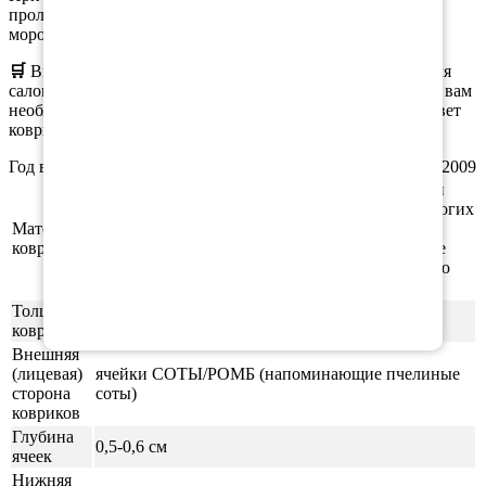
проливается, а коврики остаются эластичными даже при
морозе.
🛒
Вы можете
заказать
как полный комплект ковриков для
салона, так и отдельные коврики. При оформлении заказа вам
необходимо выбрать нужную комплектацию, материал, цвет
коврика и окантовки.
Год выпуска а/м: 2002, 2003, 2004, 2005, 2006, 2007, 2008, 2009
Этиленвинилацетат (ЭВА/ЕВА) - полимерный
материал, который зарекомендовал себя во многих
Материал
отраслях производства. В частности из него
ковриков
производят спортивные маты, гимнастические
коврики, подошву для обуви, шлёпки и прочую
продукцию.
Толщина
1см
ковриков
Внешняя
(лицевая)
ячейки СОТЫ/РОМБ (напоминающие пчелиные
сторона
соты)
ковриков
Глубина
0,5-0,6 см
ячеек
Нижняя