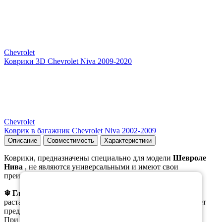
Chevrolet
Коврики 3D Chevrolet Niva 2009-2020
Chevrolet
Коврик в багажник Chevrolet Niva 2002-2009
Описание
Совместимость
Характеристики
Коврики, предназначены специально для модели
Шевроле
Нива
, не являются универсальными и имеют свои
×
преимущества в зимнее время.
❄ Главным
из них является возможность собирать
растаявший снег с ботинок в ячейки коврика, что помогает
предотвратить образование луж на коврике.
При этом, при вынимании коврика из салона, вода не