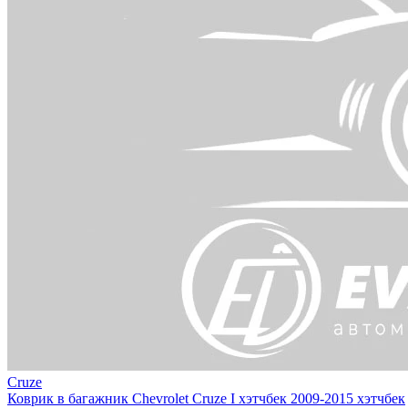
Cruze
Коврик в багажник Chevrolet Cruze I хэтчбек 2009-2015 хэтчбек