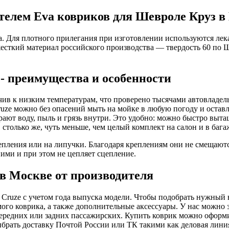
елем Eva ковриков для Шевроле Круз в
ла. Для плотного прилегания при изготовлении используются ле
есткий материал российского производства — твердость 60 по 
- преимущества и особенности
чив к низким температурам, что проверено тысячами автовладел
Cruze можно без опасений мыть на мойке в любую погоду и оставл
ают воду, пыль и грязь внутри. Это удобно: можно быстро выта
, столько же, чуть меньше, чем целый комплект на салон и в ба
ления или на липучки. Благодаря креплениям они не смещаются
ими и при этом не цепляет сцепление.
в Москве от производителя
 Cruze с учетом года выпуска модели. Чтобы подобрать нужный в
амого коврика, а также дополнительные аксессуары. У нас можно
2 передних или задних пассажирских. Купить коврик можно оформ
рать доставку Почтой России или ТК такими как деловая линия 