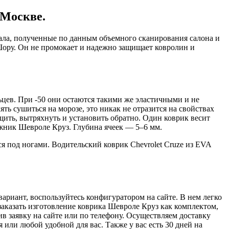
 Москве.
кала, полученные по данным объемного сканирования салона и
Шору. Он не промокает и надежно защищает ковролин и
ьцев. При -50 они остаются такими же эластичными и не
ять сушиться на морозе, это никак не отразится на свойствах
щить, вытряхнуть и установить обратно. Один коврик весит
гажник Шевроле Круз. Глубина ячеек — 5–6 мм.
 под ногами. Водительский коврик Chevrolet Cruze из EVA
ариант, воспользуйтесь конфигуратором на сайте. В нем легко
 заказать изготовление коврика Шевроле Круз как комплектом,
ив заявку на сайте или по телефону. Осуществляем доставку
или любой удобной для вас. Также у вас есть 30 дней на