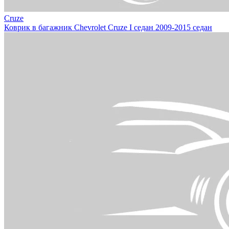
Cruze
Коврик в багажник Chevrolet Cruze I седан 2009-2015 седан