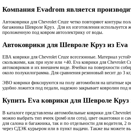
Компания Evadrom является производит
Автоковрики для Chevrolet Cruze четко повторяют контуры по
багажника Шевроле Круз. Для их изготовления используется ж
проложенную под ковром автоэлектрику от воды.
Автоковрики для Шевроле Круз из Eva 
ЕВА коврики для Chevrolet Cruze всесезонные. Материал устой
скользкими, как при нуле или +40. Eva коврики для Chevrolet 
автоковриков и их внешнем виде. Ячейки на поверхности собир
около полукилограмма. Для сравнения резиновый весит до 3 кг
ЭВО коврики фиксируются на полу автомобиля на штатные креп
удобно ложится под педали, надежно закрывает ковролин под н
Купить Eva коврики для Шевроле Круз 
В каталоге представлены автомобильные коврики для Chevrolet
можно выбрать тип ячеек (ромб или сота), цвет окантовки и с
для салона и багажника, так и по отдельности для водителя, 
через СДЭК курьером или в пункт выдачи. Также вы можете выб