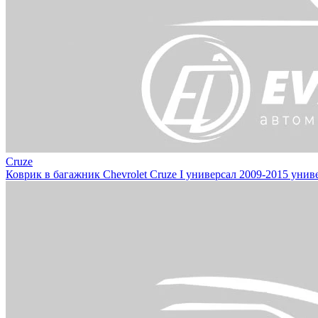
Cruze
Коврик в багажник Chevrolet Cruze I универсал 2009-2015 унив