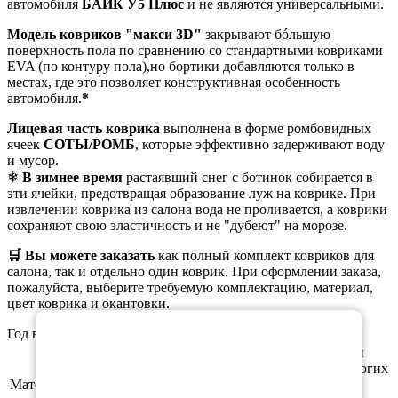
автомобиля
БАИК У5 Плюс
и не являются универсальными.
Модель ковриков "макси 3D"
закрывают бóльшую
поверхность пола по сравнению со стандартными ковриками
EVA (по контуру пола),но бортики добавляются только в
местах, где это позволяет конструктивная особенность
автомобиля.
*
Лицевая часть коврика
выполнена в форме ромбовидных
ячеек
СОТЫ/РОМБ
, которые эффективно задерживают воду
и мусор.
❄
В зимнее время
растаявший снег с ботинок собирается в
эти ячейки, предотвращая образование луж на коврике. При
извлечении коврика из салона вода не проливается, а коврики
сохраняют свою эластичность и не "дубеют" на морозе.
🛒 Вы можете заказать
как полный комплект ковриков для
салона, так и отдельно один коврик. При оформлении заказа,
пожалуйста, выберите требуемую комплектацию, материал,
цвет коврика и окантовки.
×
Год выпуска а/м: 2021, 2022, 2023, 2024, 2025, 2026
Этиленвинилацетат (ЭВА/ЕВА) - полимерный
материал, который зарекомендовал себя во многих
Материал
отраслях производства. В частности из него