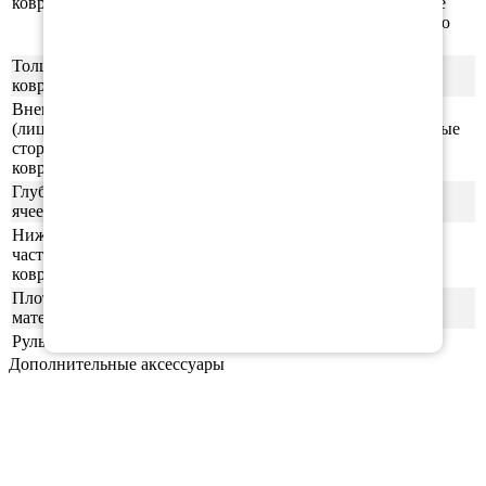
ковриков
производят спортивные маты, гимнастические
коврики, подошву для обуви, шлёпки и прочую
продукцию.
Толщина
1см
ковриков
Внешняя
(лицевая)
ячейки СОТЫ/РОМБ (напоминающие пчелиные
сторона
соты)
ковриков
Глубина
0,5-0,6 см
ячеек
Нижняя
часть
ровная (без рисунка)
ковриков
Плотность
55шор (+-3)
материала
Руль
левая
Дополнительные аксессуары