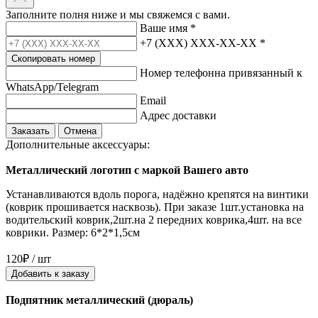
Заполните полня ниже и мы свяжемся с вами.
Ваше имя
*
+7 (XXX) XXX-XX-XX
*
Скопировать номер
Номер телефонна привязанный к
WhatsApp/Telegram
Email
Адрес доставки
Заказать
Отмена
Дополнительные аксессуары:
Металлический логотип с маркой Вашего авто
Устанавливаются вдоль порога, надёжно крепятся на винтики
(коврик прошивается насквозь). При заказе 1шт.установка на
водительский коврик,2шт.на 2 передних коврика,4шт. на все
коврики. Размер: 6*2*1,5см
120₽ / шт
Добавить к заказу
Подпятник металлический (дюраль)