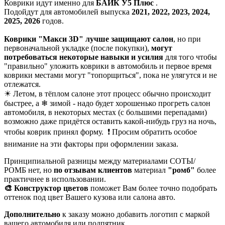
Коврики идут именно для
БАИК У5 Плюс
.
Подойдут для автомобилей выпуска
2021, 2022, 2023, 2024,
2025, 2026
годов.
Коврики "Макси 3D" лучше защищают салон
, но при
первоначальной укладке (после покупки),
могут
потребоваться некоторые навыки и усилия
для того чтобы
"правильно" уложить коврики в автомобиль и первое время
коврики местами могут "топорщиться", пока не улягутся и не
отлежатся.
☀ Летом, в тёплом салоне этот процесс обычно происходит
быстрее, а ❄ зимой - надо будет хорошенько прогреть салон
автомобиля, в некоторых местах (с большими перепадами)
возможно даже придётся оставить какой-нибудь груз на ночь,
чтобы коврик принял форму. ❗ Просим обратить особое
внимание на эти факторы при оформлении заказа.
Принципиальной разницы между материалами СОТЫ/
РОМБ нет, но
по отзывам клиентов
материал
"ромб"
более
практичнее в использовании.
🎨 Конструктор цветов
поможет Вам более точно подобрать
оттенок под цвет Вашего кузова или салона авто.
Дополнительно
к заказу можно добавить логотип с маркой
вашего автомобиля или подпятник.