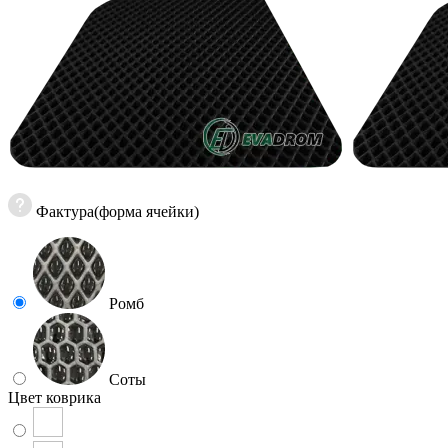
Фактура(форма ячейки)
Ромб
Соты
Цвет коврика