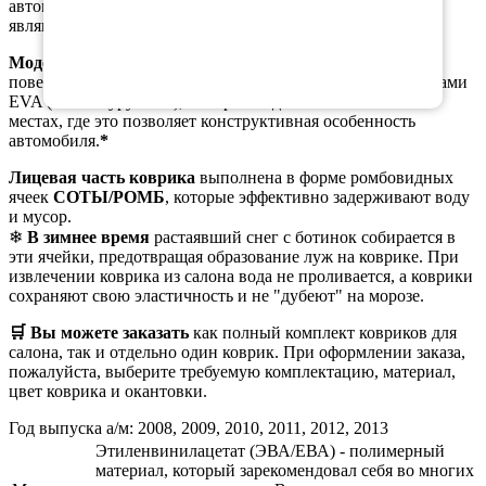
автомобиля
Ауди А3 (8P) кабриолет рестайлинг
и не
являются универсальными.
Модель ковриков "макси 3D"
закрывают бóльшую
поверхность пола по сравнению со стандартными ковриками
EVA (по контуру пола),но бортики добавляются только в
местах, где это позволяет конструктивная особенность
автомобиля.
*
Лицевая часть коврика
выполнена в форме ромбовидных
ячеек
СОТЫ/РОМБ
, которые эффективно задерживают воду
и мусор.
❄
В зимнее время
растаявший снег с ботинок собирается в
эти ячейки, предотвращая образование луж на коврике. При
извлечении коврика из салона вода не проливается, а коврики
сохраняют свою эластичность и не "дубеют" на морозе.
🛒 Вы можете заказать
как полный комплект ковриков для
салона, так и отдельно один коврик. При оформлении заказа,
пожалуйста, выберите требуемую комплектацию, материал,
цвет коврика и окантовки.
Год выпуска а/м: 2008, 2009, 2010, 2011, 2012, 2013
Этиленвинилацетат (ЭВА/ЕВА) - полимерный
материал, который зарекомендовал себя во многих