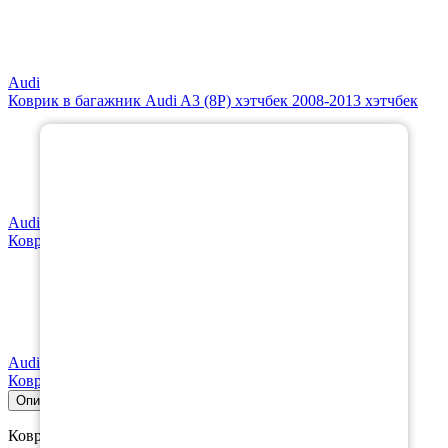
Audi
Коврик в багажник Audi A3 (8P) хэтчбек 2008-2013 хэтчбек
×
Audi
Коврики в салон Audi A3 8V 2012-н.в.
Audi
Коврик в багажник Audi A3 8V хэтчбек 2012-н.в. хэтчбек
Описание
Совместимость
Характеристики
Коврики EVA "макси 3D" предназначены специально для