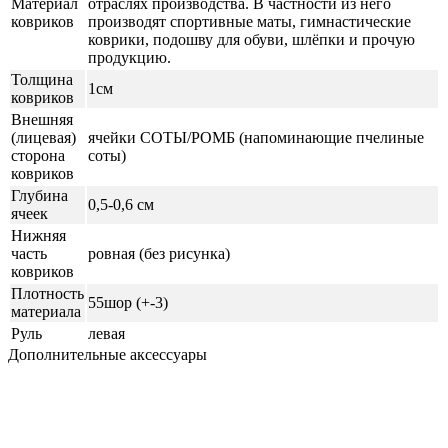
Материал
отраслях производства. В частности из него
ковриков
производят спортивные маты, гимнастические
коврики, подошву для обуви, шлёпки и прочую
продукцию.
Толщина
1см
ковриков
Внешняя
(лицевая)
ячейки СОТЫ/РОМБ (напоминающие пчелиные
сторона
соты)
ковриков
Глубина
0,5-0,6 см
ячеек
Нижняя
часть
ровная (без рисунка)
ковриков
Плотность
55шор (+-3)
материала
Руль
левая
Дополнительные аксессуары