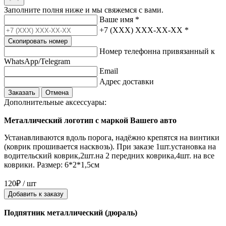
Заполните полня ниже и мы свяжемся с вами.
Ваше имя
*
+7 (XXX) XXX-XX-XX
*
Скопировать номер
Номер телефонна привязанный к
WhatsApp/Telegram
Email
Адрес доставки
Заказать
Отмена
Дополнительные аксессуары:
Металлический логотип с маркой Вашего авто
Устанавливаются вдоль порога, надёжно крепятся на винтики
(коврик прошивается насквозь). При заказе 1шт.установка на
водительский коврик,2шт.на 2 передних коврика,4шт. на все
коврики. Размер: 6*2*1,5см
120₽ / шт
Добавить к заказу
Подпятник металлический (дюраль)