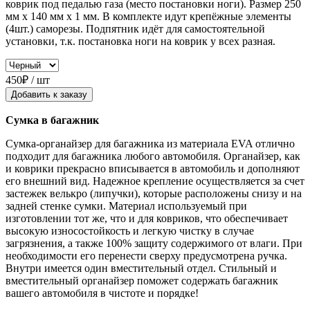
коврик под педалью газа (место постановки ноги). Размер 250
мм x 140 мм x 1 мм. В комплекте идут крепёжные элементы
(4шт.) саморезы. Подпятник идёт для самостоятельной
установки, т.к. постановка ноги на коврик у всех разная.
450₽ / шт
Добавить к заказу
Сумка в багажник
Сумка-органайзер для багажника из материала EVA отлично
подходит для багажника любого автомобиля. Органайзер, как
и коврики прекрасно вписывается в автомобиль и дополняют
его внешний вид. Надежное крепление осуществляется за счет
застежек велькро (липучки), которые расположены снизу и на
задней стенке сумки. Материал используемый при
изготовлении тот же, что и для ковриков, что обеспечивает
высокую износостойкость и легкую чистку в случае
загрязнения, а также 100% защиту содержимого от влаги. При
необходимости его перенести сверху предусмотрена ручка.
Внутри имеется один вместительный отдел. Стильный и
вместительный органайзер поможет содержать багажник
вашего автомобиля в чистоте и порядке!