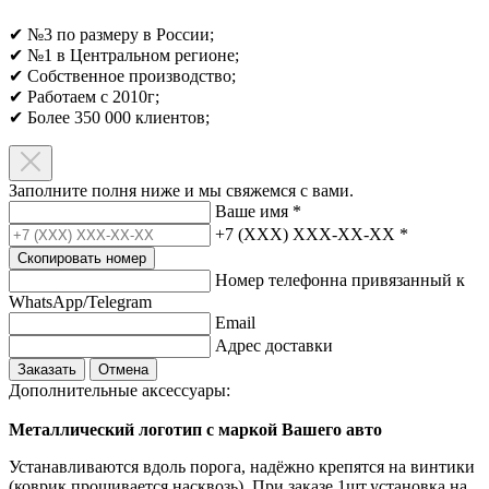
✔ №3 по размеру в России;
✔ №1 в Центральном регионе;
✔ Собственное производство;
✔ Работаем с 2010г;
✔ Более 350 000 клиентов;​
Заполните полня ниже и мы свяжемся с вами.
Ваше имя
*
+7 (XXX) XXX-XX-XX
*
Скопировать номер
Номер телефонна привязанный к
WhatsApp/Telegram
Email
Адрес доставки
Заказать
Отмена
Дополнительные аксессуары:
Металлический логотип с маркой Вашего авто
Устанавливаются вдоль порога, надёжно крепятся на винтики
(коврик прошивается насквозь). При заказе 1шт.установка на