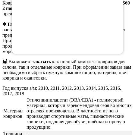
Коврики, предназначены специально для модели
Вольво S60
2 поколение
, не являются универсальными и имеют свои
преимущества в зимнее время.
❄ Главным
из них является возможность собирать
растаявший снег с ботинок в ячейки коврика, что помогает
предотвратить образование луж на коврике.
При этом, при вынимании коврика из салона, вода не
проливается, а коврики остаются эластичными даже при
морозе.
🛒
Вы можете
заказать
как полный комплект ковриков для
салона, так и отдельные коврики. При оформлении заказа вам
необходимо выбрать нужную комплектацию, материал, цвет
коврика и окантовки.
Год выпуска а/м: 2010, 2011, 2012, 2013, 2014, 2015, 2016,
2017, 2018
Этиленвинилацетат (ЭВА/ЕВА) - полимерный
материал, который зарекомендовал себя во многих
Материал
отраслях производства. В частности из него
ковриков
производят спортивные маты, гимнастические
коврики, подошву для обуви, шлёпки и прочую
продукцию.
Толщина