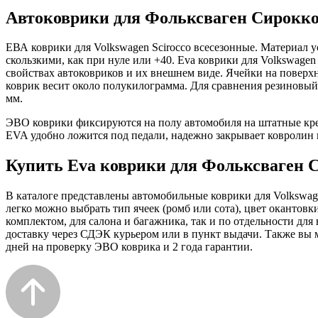
Автоковрики для Фольксваген Сирокко 
ЕВА коврики для Volkswagen Scirocco всесезонные. Материал у
скользкими, как при нуле или +40. Eva коврики для Volkswagen
свойствах автоковриков и их внешнем виде. Ячейки на поверхн
коврик весит около полукилограмма. Для сравнения резиновый 
мм.
ЭВО коврики фиксируются на полу автомобиля на штатные креп
EVA удобно ложится под педали, надежно закрывает ковролин 
Купить Eva коврики для Фольксваген С
В каталоге представлены автомобильные коврики для Volkswage
легко можно выбрать тип ячеек (ромб или сота), цвет окантовк
комплектом, для салона и багажника, так и по отдельности дл
доставку через СДЭК курьером или в пункт выдачи. Также вы м
дней на проверку ЭВО коврика и 2 года гарантии.