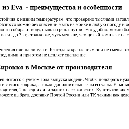
из Eva - преимущества и особенности
стойчив к низким температурам, что проверено тысячами автовл
 Scirocco можно без опасений мыть на мойке в любую погоду и ос
ости собирают воду, пыль и грязь внутри. Это удобно: можно б
весит до 3 кг, столько же, чуть меньше, чем целый комплект на
ления или на липучки. Благодаря креплениям они не смещаются
под ними и при этом не цепляет сцепление.
ирокко в Москве от производителя
n Scirocco с учетом года выпуска модели. Чтобы подобрать нуж
и и самого коврика, а также дополнительные аксессуары. У нас 
я водителя, 2 передних или задних пассажирских. Купить коврик
ожете выбрать доставку Почтой России или ТК такими как делов