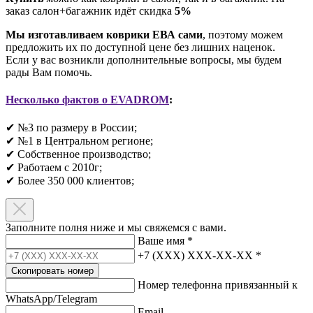
заказ салон+багажник идёт скидка
5%
Мы изготавливаем коврики ЕВА сами
, поэтому можем
предложить их по доступной цене без лишних наценок.
Если у вас возникли дополнительные вопросы, мы будем
рады Вам помочь.
Несколько фактов о EVADROM
:
✔ №3 по размеру в России;
✔ №1 в Центральном регионе;
✔ Собственное производство;
✔ Работаем с 2010г;
✔ Более 350 000 клиентов;​
Заполните полня ниже и мы свяжемся с вами.
Ваше имя
*
+7 (XXX) XXX-XX-XX
*
Скопировать номер
Номер телефонна привязанный к
WhatsApp/Telegram
Email