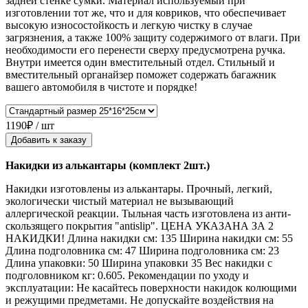
задней стенке сумки. Материал используемый при
изготовлении тот же, что и для ковриков, что обеспечивает
высокую износостойкость и легкую чистку в случае
загрязнения, а также 100% защиту содержимого от влаги. При
необходимости его перенести сверху предусмотрена ручка.
Внутри имеется один вместительный отдел. Стильный и
вместительный органайзер поможет содержать багажник
вашего автомобиля в чистоте и порядке!
1190₽ / шт
Добавить к заказу
Накидки из алькантары (комплект 2шт.)
Накидки изготовлены из алькантары. Прочный, легкий,
экологически чистый материал не вызывающий
аллергической реакции. Тыльная часть изготовлена из анти-
скользящего покрытия "antislip". ЦЕНА УКАЗАНА ЗА 2
НАКИДКИ! Длина накидки см: 135 Ширина накидки см: 55
Длина подголовника см: 47 Ширина подголовника см: 23
Длина упаковки: 50 Ширина упаковки 35 Вес накидки с
подголовником кг: 0.605. Рекомендации по уходу и
эксплуатации: Не касайтесь поверхности накидок колющими
и режущими предметами. Не допускайте воздействия на