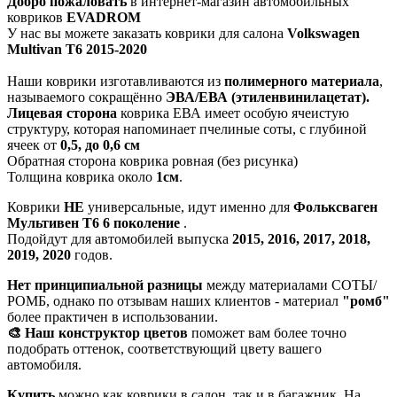
Добро пожаловать
в интернет-магазин автомобильных
ковриков
EVADROM
У нас вы можете заказать коврики для салона
Volkswagen
Multivan T6 2015-2020
Наши коврики изготавливаются из
полимерного материала
,
называемого сокращённо
ЭВА/ЕВА (этиленвинилацетат).
Лицевая сторона
коврика ЕВА имеет особую ячеистую
структуру, которая напоминает пчелиные соты, с глубиной
ячеек от
0,5, до 0,6 см
Обратная сторона коврика ровная (без рисунка)
Толщина коврика около
1см
.
Коврики
НЕ
универсальные, идут именно для
Фольксваген
Мультивен Т6 6 поколение
.
Подойдут для автомобилей выпуска
2015, 2016, 2017, 2018,
2019, 2020
годов.
Нет принципиальной разницы
между материалами СОТЫ/
РОМБ, однако по отзывам наших клиентов - материал
"ромб"
более практичен в использовании.
🎨 Наш конструктор цветов
поможет вам более точно
подобрать оттенок, соответствующий цвету вашего
автомобиля.
Купить
можно как коврики в салон, так и в багажник. На