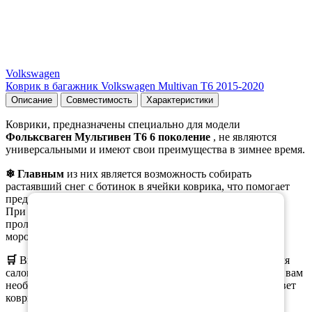
Volkswagen
Коврик в багажник Volkswagen Multivan T6 2015-2020
Описание
Совместимость
Характеристики
Коврики, предназначены специально для модели
Фольксваген Мультивен Т6 6 поколение
, не являются
универсальными и имеют свои преимущества в зимнее время.
❄ Главным
из них является возможность собирать
растаявший снег с ботинок в ячейки коврика, что помогает
×
предотвратить образование луж на коврике.
При этом, при вынимании коврика из салона, вода не
проливается, а коврики остаются эластичными даже при
морозе.
🛒
Вы можете
заказать
как полный комплект ковриков для
салона, так и отдельные коврики. При оформлении заказа вам
необходимо выбрать нужную комплектацию, материал, цвет
коврика и окантовки.