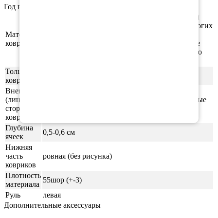
Год выпуска а/м: 2015, 2016, 2017, 2018, 2019, 2020
Этиленвинилацетат (ЭВА/ЕВА) - полимерный
материал, который зарекомендовал себя во многих
Материал
отраслях производства. В частности из него
ковриков
производят спортивные маты, гимнастические
коврики, подошву для обуви, шлёпки и прочую
продукцию.
Толщина
1см
ковриков
Внешняя
(лицевая)
ячейки СОТЫ/РОМБ (напоминающие пчелиные
сторона
соты)
ковриков
Глубина
0,5-0,6 см
ячеек
Нижняя
часть
ровная (без рисунка)
ковриков
Плотность
55шор (+-3)
материала
Руль
левая
Дополнительные аксессуары