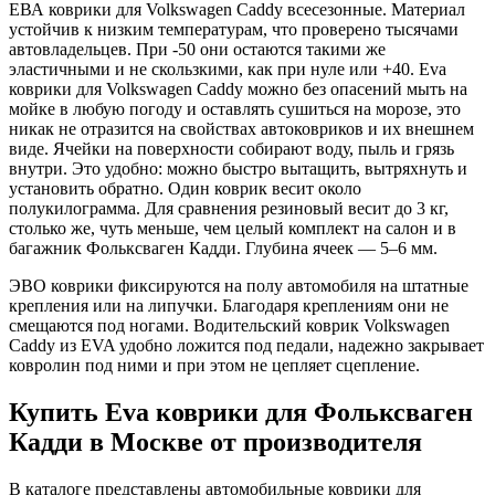
ЕВА коврики для Volkswagen Caddy всесезонные. Материал
устойчив к низким температурам, что проверено тысячами
автовладельцев. При -50 они остаются такими же
эластичными и не скользкими, как при нуле или +40. Eva
коврики для Volkswagen Caddy можно без опасений мыть на
мойке в любую погоду и оставлять сушиться на морозе, это
никак не отразится на свойствах автоковриков и их внешнем
виде. Ячейки на поверхности собирают воду, пыль и грязь
внутри. Это удобно: можно быстро вытащить, вытряхнуть и
установить обратно. Один коврик весит около
полукилограмма. Для сравнения резиновый весит до 3 кг,
столько же, чуть меньше, чем целый комплект на салон и в
багажник Фольксваген Кадди. Глубина ячеек — 5–6 мм.
ЭВО коврики фиксируются на полу автомобиля на штатные
крепления или на липучки. Благодаря креплениям они не
смещаются под ногами. Водительский коврик Volkswagen
Caddy из EVA удобно ложится под педали, надежно закрывает
ковролин под ними и при этом не цепляет сцепление.
Купить Eva коврики для Фольксваген
Кадди в Москве от производителя
В каталоге представлены автомобильные коврики для